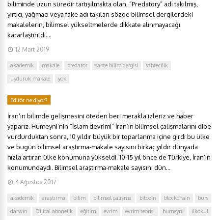
biliminde uzun süredir tartışılmakta olan, “Predatory” adı takılmış,
yırtıcı, yağmacı veya fake adı takılan sözde bilimsel dergilerdeki
makalelerin, bilimsel yükseltmelerde dikkate alınmayacağı
kararlaştırıldı....
12 Mart 2019
akademik
makale
predator
sahte bilim dergisi
sahtecilik
uyduruk makale
yok
Editör ne diyor?
İran’ın bilimde gelişmesini öteden beri merakla izleriz ve haber
yaparız. Humeyni’nin “İslam devrimi” İran’ın bilimsel çalışmalarını dibe
vurdurduktan sonra, 10 yıldır büyük bir toparlanma içine girdi bu ülke
ve bugün bilimsel araştırma-makale sayısını birkaç yıldır dünyada
hızla artıran ülke konumuna yükseldi. 10-15 yıl önce de Türkiye, İran’ın
konumundaydı. Bilimsel araştırma-makale sayısını dün...
4 Ağustos 2017
akademik
araştırma
bilim
bilimsel çalışma
bitcoin
blockchain
burs
darwin
Dijital abonelik
eğitim
evrim
evrim teorisi
humeyni
ilkokul