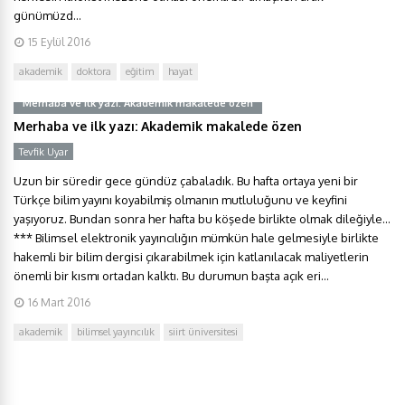
günümüzd...
15 Eylül 2016
akademik
doktora
eğitim
hayat
Merhaba ve ilk yazı: Akademik makalede özen
Merhaba ve ilk yazı: Akademik makalede özen
Tevfik Uyar
Uzun bir süredir gece gündüz çabaladık. Bu hafta ortaya yeni bir
Türkçe bilim yayını koyabilmiş olmanın mutluluğunu ve keyfini
yaşıyoruz. Bundan sonra her hafta bu köşede birlikte olmak dileğiyle…
*** Bilimsel elektronik yayıncılığın mümkün hale gelmesiyle birlikte
hakemli bir bilim dergisi çıkarabilmek için katlanılacak maliyetlerin
önemli bir kısmı ortadan kalktı. Bu durumun başta açık eri...
16 Mart 2016
akademik
bilimsel yayıncılık
siirt üniversitesi