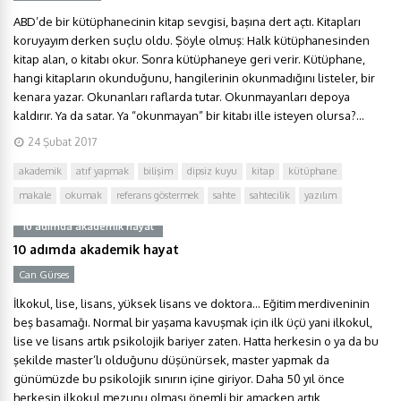
ABD’de bir kütüphanecinin kitap sevgisi, başına dert açtı. Kitapları
koruyayım derken suçlu oldu. Şöyle olmuş: Halk kütüphanesinden
kitap alan, o kitabı okur. Sonra kütüphaneye geri verir. Kütüphane,
hangi kitapların okunduğunu, hangilerinin okunmadığını listeler, bir
kenara yazar. Okunanları raflarda tutar. Okunmayanları depoya
kaldırır. Ya da satar. Ya “okunmayan” bir kitabı ille isteyen olursa?...
24 Şubat 2017
akademik
atıf yapmak
bilişim
dipsiz kuyu
kitap
kütüphane
makale
okumak
referans göstermek
sahte
sahtecilik
yazılım
10 adımda akademik hayat
10 adımda akademik hayat
Can Gürses
İlkokul, lise, lisans, yüksek lisans ve doktora… Eğitim merdiveninin
beş basamağı. Normal bir yaşama kavuşmak için ilk üçü yani ilkokul,
lise ve lisans artık psikolojik bariyer zaten. Hatta herkesin o ya da bu
şekilde master’lı olduğunu düşünürsek, master yapmak da
günümüzde bu psikolojik sınırın içine giriyor. Daha 50 yıl önce
herkesin ilkokul mezunu olması önemli bir amaçken artık