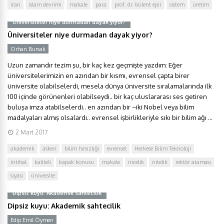
iran
islam devrimi
makale
para
prof. dr. bülent epir
sistem
üretim
Üniversiteler niye durmadan dayak yiyor?
Üniversiteler niye durmadan dayak yiyor?
Orhan Bursalı
Uzun zamandır tezim şu, bir kaç kez geçmişte yazdım: Eğer
üniversitelerimizin en azından bir kısmı, evrensel çapta birer
üniversite olabilselerdi, mesela dünya üniversite sıralamalarında ilk
100 içinde görünenleri olabilseydi.. bir kaç uluslararası ses getiren
buluşa imza atabilselerdi.. en azından bir –iki Nobel veya bilim
madalyaları almış olsalardı.. evrensel işbirlikleriyle sıkı bir bilim ağı ...
2 Mart 2017
akademik
askeri
bilim hırsızlığı
evrensel
Herkese Bilim Teknoloji
intihal
kaliteli
kapak konusu
makale
nicelik
nitelik
rektör ataması
siyasi
üniversite
Dipsiz kuyu: Akademik sahtecilik
Dipsiz kuyu: Akademik sahtecilik
Edip Emil Öymen