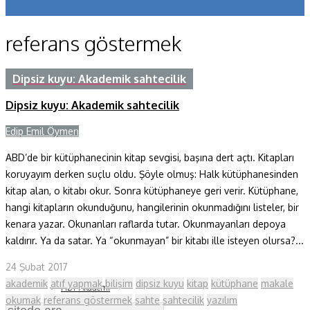
Koronavirüs
referans göstermek
Yazarlar
Makaleler
Dipsiz kuyu: Akademik sahtecilik
Dipsiz kuyu: Akademik sahtecilik
Dergi Sayıları
Edip Emil Öymen
Yaşam Bilimleri
ABD’de bir kütüphanecinin kitap sevgisi, başına dert açtı. Kitapları
Sağlık
koruyayım derken suçlu oldu. Şöyle olmuş: Halk kütüphanesinden
Fizik ve Uzay
kitap alan, o kitabı okur. Sonra kütüphaneye geri verir. Kütüphane,
hangi kitapların okunduğunu, hangilerinin okunmadığını listeler, bir
Gezegenimiz
kenara yazar. Okunanları raflarda tutar. Okunmayanları depoya
kaldırır. Ya da satar. Ya “okunmayan” bir kitabı ille isteyen olursa?...
Teknoyaşam
24 Şubat 2017
Fazlası
akademik
atıf yapmak
bilişim
dipsiz kuyu
kitap
kütüphane
makale
HBT Akademi
okumak
referans göstermek
sahte
sahtecilik
yazılım
Bilim Çocuk