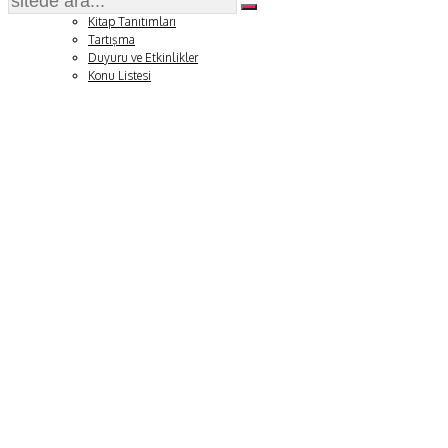
Soru ve Yanıt
Kitap Tanıtımları
Tartışma
Duyuru ve Etkinlikler
Konu Listesi