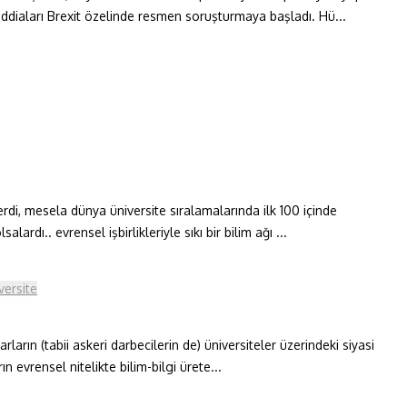
iddiaları Brexit özelinde resmen soruşturmaya başladı. Hü...
erdi, mesela dünya üniversite sıralamalarında ilk 100 içinde
rdı.. evrensel işbirlikleriyle sıkı bir bilim ağı ...
versite
ların (tabii askeri darbecilerin de) üniversiteler üzerindeki siyasi
 evrensel nitelikte bilim-bilgi ürete...