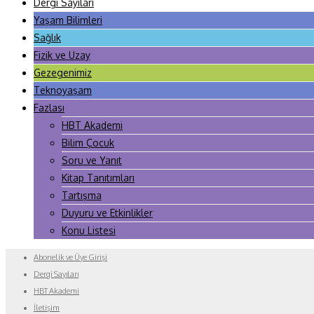
Dergi Sayıları
Yaşam Bilimleri
Sağlık
Fizik ve Uzay
Gezegenimiz
Teknoyaşam
Fazlası
HBT Akademi
Bilim Çocuk
Soru ve Yanıt
Kitap Tanıtımları
Tartışma
Duyuru ve Etkinlikler
Konu Listesi
Abonelik ve Üye Girişi
Dergi Sayıları
HBT Akademi
İletişim