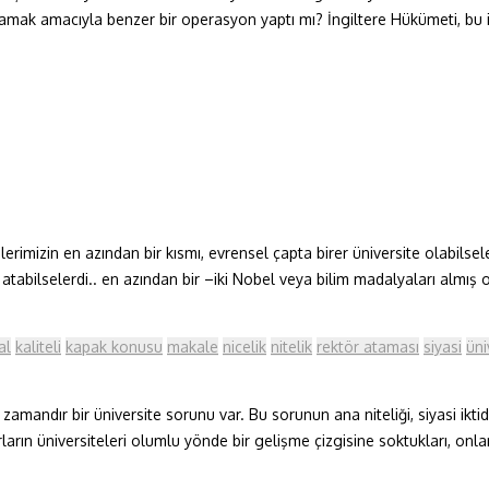
lamak amacıyla benzer bir operasyon yaptı mı? İngiltere Hükümeti, bu 
rimizin en azından bir kısmı, evrensel çapta birer üniversite olabilsel
abilselerdi.. en azından bir –iki Nobel veya bilim madalyaları almış olsala
al
kaliteli
kapak konusu
makale
nicelik
nitelik
rektör ataması
siyasi
üni
mandır bir üniversite sorunu var. Bu sorunun ana niteliği, siyasi iktidar
ın üniversiteleri olumlu yönde bir gelişme çizgisine soktukları, onların