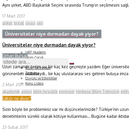
Aynı şirket, ABD Başkanlık Seçimi sırasında Trump’ın seçilmesini sağ
Fizik ve Uzay
17 Mart 2017
Gezegenimiz
anket
brexit
siyasi
veri
Üniversiteler niye durmadan dayak yiyor?
Teknoyaşam
Üniversiteler niye durmadan dayak yiyor?
Fazlası
HBT Akademi
Orhan Bursalı
Bilim Çocuk
Soru ve Yanıt
Uzun zamandır tezim şu, bir kaç kez geçmişte yazdım: Eğer üniversitele
Kitap Tanıtımları
Tartışma
görünenleri olabilseydi.. bir kaç uluslararası ses getiren buluşa imza at
Duyuru ve Etkinlikler
Konu Listesi
2 Mart 2017
akademik
askeri
bilim hırsızlığı
evrensel
Herkese Bilim Teknoloji
intih
Editör ne diyor?
Sizin böyle bir probleminiz var mı düşüncelerinizde? Türkiye’nin uzun za
denetimlerini sürekli olarak kötüye kullanması… Bugüne kadar iktidarlar
23 Şubat 2017