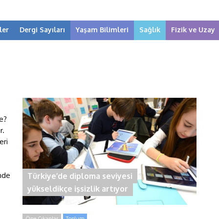
ler
Dergi Sayıları
Yaşam Bilimleri
Sağlık
Fizik ve Uzay
de?
r.
eri
önde
Türkiye’de diploma seviyesi
yükseldikçe işsizlik artıyor
Öne Çıkanlar
Toplum