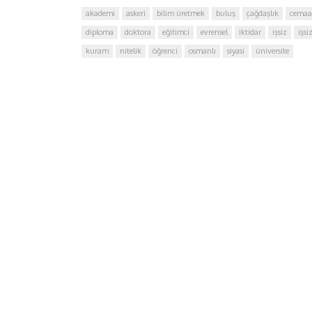
akademi
askeri
bilim üretmek
buluş
çağdaşlık
cemaa
diploma
doktora
eğitimci
evrensel
iktidar
işsiz
işsi
kuram
nitelik
öğrenci
osmanlı
siyasi
üniversite