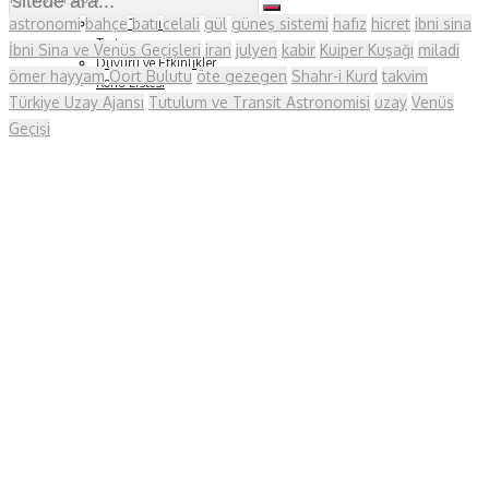
Soru ve Yanıt
astronomi
bahçe
batı
celali
gül
güneş sistemi
hafız
hicret
ibni sina
Kitap Tanıtımları
Tartışma
İbni Sina ve Venüs Geçişleri
iran
julyen
kabir
Kuiper Kuşağı
miladi
Duyuru ve Etkinlikler
ömer hayyam
Oort Bulutu
öte gezegen
Shahr-i Kurd
takvim
Konu Listesi
Türkiye Uzay Ajansı
Tutulum ve Transit Astronomisi
uzay
Venüs
Geçişi