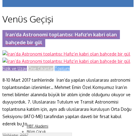
Koronavirüs
Venüs Geçişi
Yazarlar
Makaleler
İran’da Astronomi toplantısı: Hafız’ın kabri olan
bahçede bir gül
Dergi Sayıları
Yaşam Bilimleri
Fizik ve Uzay
Öne Çıkanlar
Toplum
Sağlık
8-10 Mart 2017 tarihlerinde İran’da yapılan uluslararası astronomi
Fizik ve Uzay
toplantısından izlenimler… Mehmet Emin Özel Komşumuz İran’ın
Gezegenimiz
temel bilimler alanında büyük bir atılım içinde olduğunu okuyor ve
duyuyorduk. 7. Uluslararası Tutulum ve Transit Astronomisi
Teknoyaşam
toplantısına katılım için, aynı adlı uluslararası kuruluşun Orta Doğu
Seksiyonu (IATO-ME) tarafından yapılan daveti bir fırsat kabul
Fazlası
ederek bu to...
HBT Akademi
Bilim Çocuk
10 Nisan 2017