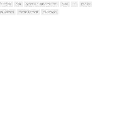
en teşhis
gen
genetik dizilenme testi
glab
itü
kanser
on kanseri
meme kanseri
mutasyon