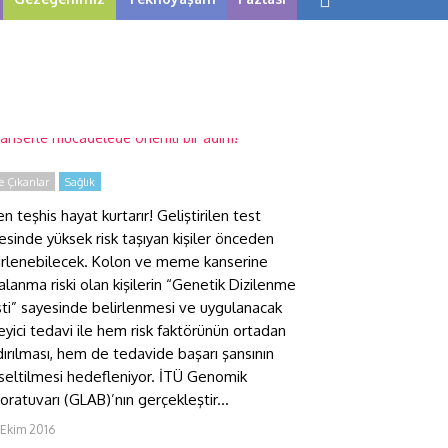
anserle mücadelede önemli
ir adım!
 Çıkanlar
Sağlık
en teşhis hayat kurtarır! Geliştirilen test
esinde yüksek risk taşıyan kişiler önceden
irlenebilecek. Kolon ve meme kanserine
alanma riski olan kişilerin “Genetik Dizilenme
ti” sayesinde belirlenmesi ve uygulanacak
eyici tedavi ile hem risk faktörünün ortadan
dırılması, hem de tedavide başarı şansının
seltilmesi hedefleniyor. İTÜ Genomik
oratuvarı (GLAB)’nın gerçekleştir...
 Ekim 2016