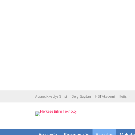
Abonelik ve Üye Girişi
Dergi Sayıları
HBT Akademi
İletişim
Anasayfa
Koronavirüs
Yazarlar
Makale