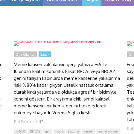
Kalıtsal meme kanseri, ilaçla
K
önlenebilecek
b
Öne Çıkanlar
Sağlık
Öne
n
Meme kanseri vak’alarının gerçi yalnızca %5 ile
Erk
10’undan kalıtım sorumlu. Fakat BRCA1 veya BRCA2
say
k
genini taşıyan kadınlarda meme kanserine yakalanma
bel
riski %80’e kadar çıkıyor. Üstelik hastalık ortalama
yak
olarak kırklı yaşlarda ve oldukça agresif bir biçimiyle
Tes
i
kendini gösterir. Bir araştırma ekibi şimdi kalıtsal
önl
e
meme kanserini bir kemik genini bloke ederek
kal
önlemeye başardı. Verena Sigl’ın keşfi ...
yük
Lab
4 Temmuz 2017
8
BRCA1
BRCA2
gen
hücre
kalıtım
kanser
meme kanseri