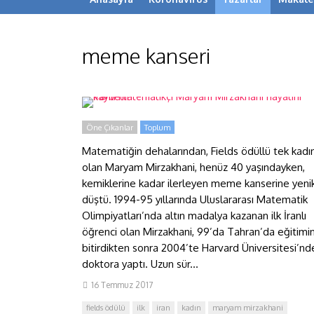
meme kanseri
İranlı matematikçi Maryam
Mirzakhani hayatını kaybetti
Öne Çıkanlar
Toplum
Matematiğin dehalarından, Fields ödüllü tek kadı
olan Maryam Mirzakhani, henüz 40 yaşındayken,
kemiklerine kadar ilerleyen meme kanserine yeni
düştü. 1994-95 yıllarında Uluslararası Matematik
Olimpiyatları’nda altın madalya kazanan ilk İranlı
öğrenci olan Mirzakhani, 99’da Tahran’da eğitimin
bitirdikten sonra 2004’te Harvard Üniversitesi’nd
doktora yaptı. Uzun sür...
16 Temmuz 2017
fields ödülü
ilk
iran
kadın
maryam mirzakhani