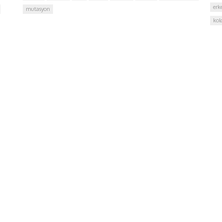
erk
mutasyon
kol