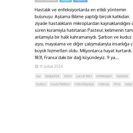
Hastalık ve enfeksiyonlarda en etkili yöntemin
bulunuşu: Aşılama Bilime yaptığı birçok katkıdan
ziyade hastalıkların mikroplardan kaynaklandığını
süren kuramıyla hatırlanan Pasteur, kelimenin tam
anlamıyla bir halk kahramanıydı. Şarbon ve kuduz
aşısı, mayalama ve diğer çalışmalarıyla insanlığa 
büyük hizmetleri oldu. Milyonlarca hayat kurtardı. 
1831, Fransa’daki bir dağ köyündeyiz. 9 ya...
15 Şubat 2024
aşı
bağışıklık
bilim
çocuk felci
enfeksiyon
hastalık
kuduz
Louis Pasteur
mikrobiyoloji
mikrop
tifüs
veba