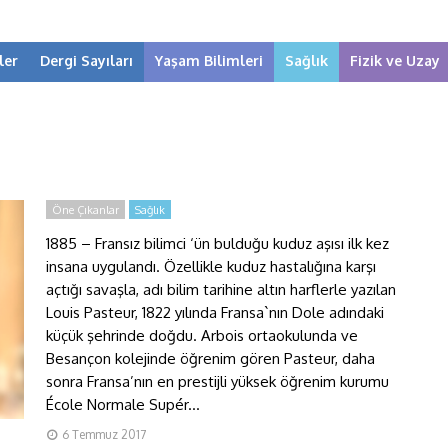
ler
Dergi Sayıları
Yaşam Bilimleri
Sağlık
Fizik ve Uzay
Öne Çıkanlar
Sağlık
1885 – Fransız bilimci ‘ün bulduğu kuduz aşısı ilk kez
insana uygulandı. Özellikle kuduz hastalığına karşı
açtığı savaşla, adı bilim tarihine altın harflerle yazılan
Louis Pasteur, 1822 yılında Fransa`nın Dole adındaki
küçük şehrinde doğdu. Arbois ortaokulunda ve
Besançon kolejinde öğrenim gören Pasteur, daha
sonra Fransa’nın en prestijli yüksek öğrenim kurumu
École Normale Supér...
6 Temmuz 2017