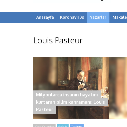
Anasayfa
Koronavirüs
Yazarlar
Makale
Louis Pasteur
Milyonlarca insanın hayatını
kurtaran bilim kahramanı: Louis
Pasteur
Öne Çıkanlar
Sağlık
Toplum