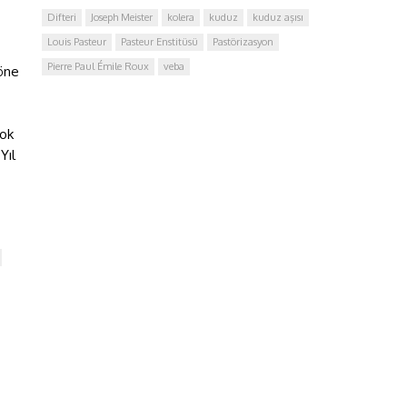
Difteri
Joseph Meister
kolera
kuduz
kuduz aşısı
Louis Pasteur
Pasteur Enstitüsü
Pastörizasyon
Pierre Paul Émile Roux
veba
 öne
çok
Yıl