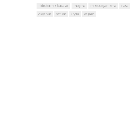
hidrotermik bacalar
magma
mikroorganizma
nasa
okyanus
satürn
uydu
yaşam