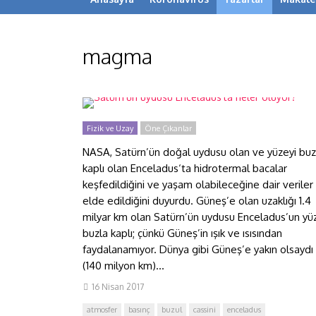
magma
Satürn’ün uydusu Enceladus’ta
neler oluyor?
Fizik ve Uzay
Öne Çıkanlar
NASA, Satürn’ün doğal uydusu olan ve yüzeyi buz
kaplı olan Enceladus‘ta hidrotermal bacalar
keşfedildiğini ve yaşam olabileceğine dair veriler
elde edildiğini duyurdu. Güneş’e olan uzaklığı 1.4
milyar km olan Satürn’ün uydusu Enceladus’un yü
buzla kaplı; çünkü Güneş’in ışık ve ısısından
faydalanamıyor. Dünya gibi Güneş’e yakın olsaydı
(140 milyon km)...
16 Nisan 2017
atmosfer
basınç
buzul
cassini
enceladus