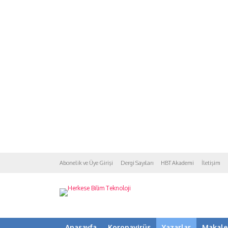
Abonelik ve Üye Girişi
Dergi Sayıları
HBT Akademi
İletişim
Anasayfa
Koronavirüs
Yazarlar
Makale