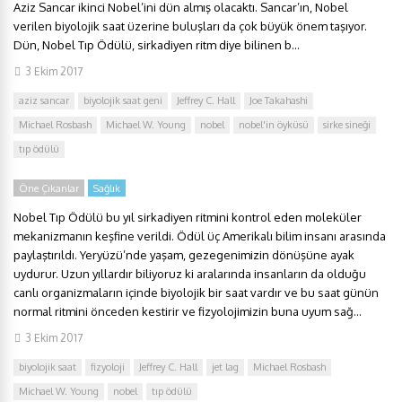
Aziz Sancar ikinci Nobel’ini dün almış olacaktı. Sancar’ın, Nobel
verilen biyolojik saat üzerine buluşları da çok büyük önem taşıyor.
Dün, Nobel Tıp Ödülü, sirkadiyen ritm diye bilinen b...
3 Ekim 2017
aziz sancar
biyolojik saat geni
Jeffrey C. Hall
Joe Takahashi
Michael Rosbash
Michael W. Young
nobel
nobel'in öyküsü
sirke sineği
tıp ödülü
Öne Çıkanlar
Sağlık
Nobel Tıp Ödülü bu yıl sirkadiyen ritmini kontrol eden moleküler
mekanizmanın keşfine verildi. Ödül üç Amerikalı bilim insanı arasında
paylaştırıldı. Yeryüzü’nde yaşam, gezegenimizin dönüşüne ayak
uydurur. Uzun yıllardır biliyoruz ki aralarında insanların da olduğu
canlı organizmaların içinde biyolojik bir saat vardır ve bu saat günün
normal ritmini önceden kestirir ve fizyolojimizin buna uyum sağ...
3 Ekim 2017
biyolojik saat
fizyoloji
Jeffrey C. Hall
jet lag
Michael Rosbash
Michael W. Young
nobel
tıp ödülü