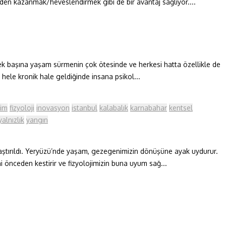
ünden kazanmak/heveslendirmek gibi de bir avantaj sağlıyor....
tek başına yaşam sürmenin çok ötesinde ve herkesi hatta özellikle de
hele kronik hale geldiğinde insana psikol...
tim
fizyoloji
inovasyon
istanbul
kalabalık
karnabahar
kentsel
yalnızlık
yangın
ylaştırıldı. Yeryüzü’nde yaşam, gezegenimizin dönüşüne ayak uydurur.
ni önceden kestirir ve fizyolojimizin buna uyum sağ...