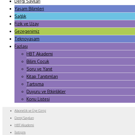
Dergi Sayıları
Yaşam Bilimleri
Sağlık
Fizik ve Uzay
Gezegenimiz
Teknoyaşam
Fazlası
HBT Akademi
Bilim Çocuk
Soru ve Yanıt
Kitap Tanıtımları
Tartışma
Duyuru ve Etkinlikler
Konu Listesi
Abonelik ve Üye Girişi
Dergi Sayıları
HBT Akademi
İletişim