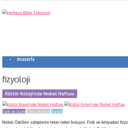
Anasayfa
Koronavirüs
fizyoloji
Yazarlar
Makaleler
Kültür Koleji’nde Nobel Haftası
Dergi Sayıları
Fizik ve Uzay
Öne Çıkanlar
Sağlık
Yaşam Bilimleri
Nobel Ödülleri sahiplerini teker teker buluyor. Fizik ve kimyadan fiz
Sağlık