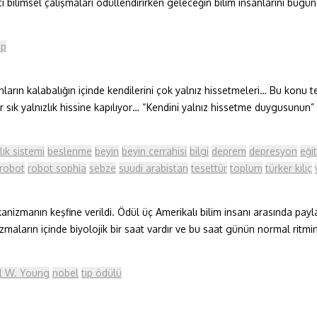
cı bilimsel çalışmaları ödüllendirirken geleceğin bilim insanlarını bug
ıp
arın kalabalığın içinde kendilerini çok yalnız hissetmeleri… Bu konu 
 sık yalnızlık hissine kapılıyor… “Kendini yalnız hissetme duygusunun” 
lık sistemi
beslenme
beyin
beyin cerrahisi
bilgi
deprem
depresyon
eği
robot
robot sophia
sebze
suudi arabistan
tesettür
toplum
türker kılıç
anizmanın keşfine verildi. Ödül üç Amerikalı bilim insanı arasında pa
izmaların içinde biyolojik bir saat vardır ve bu saat günün normal ritmi
l W. Young
nobel
tıp ödülü