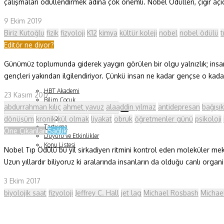
çalışmaları ödüllendirmek adına çok önemli. Nobel Ödülleri, çığır açı
Fizik ve Uzay
9 Ekim 2019
Biriz Kutoğlu
fizik
fizyoloji
K12
kimya
kültür koleji
nobel
nobel ödülü
t
Gezegenimiz
Editör ne diyor?
Teknoyaşam
Günümüz toplumunda giderek yaygın görülen bir olgu yalnızlık; insanl
gençleri yakından ilgilendiriyor. Çünkü insan ne kadar gençse o kadar
Fazlası
HBT Akademi
23 Kasım 2017
Bilim Çocuk
abdurrahman kılıç
ahmet yavuz
alaaddin yılmaz
antidepresan
bağışık
Soru ve Yanıt
Kitap Tanıtımları
dönüşüm
kronik
kül olmak
liyakat
obruk
öğretmenler günü
psikoloji
Tartışma
Öne Çıkanlar
Sağlık
Duyuru ve Etkinlikler
Konu Listesi
Nobel Tıp Ödülü bu yıl sirkadiyen ritmini kontrol eden moleküler mek
Uzun yıllardır biliyoruz ki aralarında insanların da olduğu canlı organ
3 Ekim 2017
biyolojik saat
fizyoloji
Jeffrey C. Hall
jet lag
Michael Rosbash
Michae