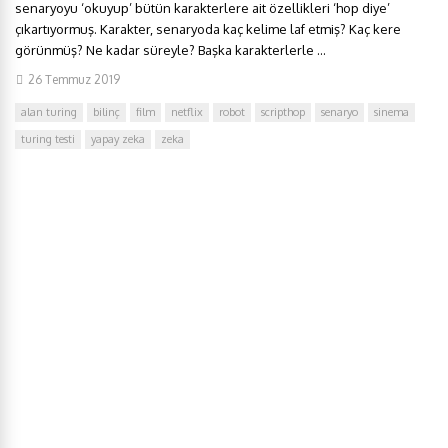
senaryoyu ‘okuyup’ bütün karakterlere ait özellikleri ‘hop diye’
çıkartıyormuş. Karakter, senaryoda kaç kelime laf etmiş? Kaç kere
görünmüş? Ne kadar süreyle? Başka karakterlerle ...
26 Temmuz 2019
alan turing
bilinç
film
netflix
robot
scripthop
senaryo
sinema
turing testi
yapay zeka
zeka