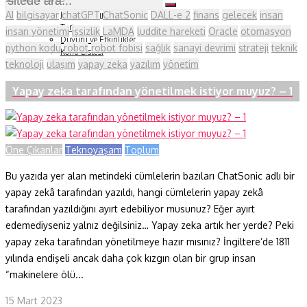
Soru ve Yanıt
AI
bilgisayar
chatGPT
ChatSonic
DALL-e 2
finans
gelecek
insan
Kitap Tanıtımları
Tartışma
insan yönetimi
işsizlik
LaMDA
luddite hareketi
Oracle
otomasyon
Duyuru ve Etkinlikler
python kodu
robot
robot fobisi
sağlık
sanayi devrimi
strateji
teknik
Konu Listesi
teknoloji
ulaşım
yapay zeka
yazılım
yönetim
Yapay zeka tarafından yönetilmek istiyor muyuz? – 1
Öne Çıkanlar
Teknoyaşam
Toplum
Bu yazıda yer alan metindeki cümlelerin bazıları ChatSonic adlı bir
yapay zekâ tarafından yazıldı, hangi cümlelerin yapay zekâ
tarafından yazıldığını ayırt edebiliyor musunuz? Eğer ayırt
edemediyseniz yalnız değilsiniz… Yapay zeka artık her yerde? Peki
yapay zeka tarafından yönetilmeye hazır mısınız? İngiltere’de 1811
yılında endişeli ancak daha çok kızgın olan bir grup insan
“makinelere ölü...
15 Mart 2023