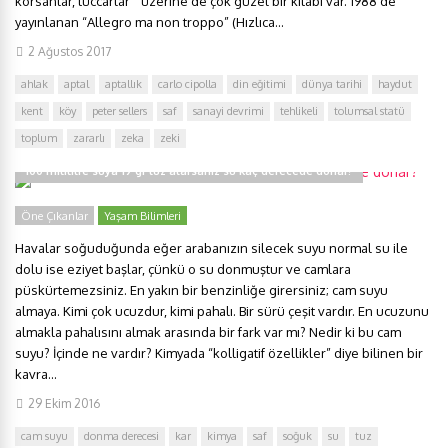
korsanlar, tüccarlar” üzerine de çok güzel bir kitabı var. 1988’de
yayınlanan “Allegro ma non troppo” (Hızlıca...
2 Ağustos 2017
ahlak
aptal
aptallık
carlo cipolla
din eğitimi
dünya tarihi
haydut
kent
köy
peter sellers
saf
sanayi devrimi
tehlikeli
tolumsal statü
toplum
zararlı
zeka
zeki
100 mililitre suya 19 gr tuz atarsanız su kaç derecede donar?
Öne Çıkanlar
Yaşam Bilimleri
Havalar soğuduğunda eğer arabanızın silecek suyu normal su ile
dolu ise eziyet başlar, çünkü o su donmuştur ve camlara
püskürtemezsiniz. En yakın bir benzinliğe girersiniz; cam suyu
almaya. Kimi çok ucuzdur, kimi pahalı. Bir sürü çeşit vardır. En ucuzunu
almakla pahalısını almak arasında bir fark var mı? Nedir ki bu cam
suyu? İçinde ne vardır? Kimyada “kolligatif özellikler” diye bilinen bir
kavra...
29 Ekim 2016
cam suyu
donma derecesi
kar
kimya
saf
soğuk
su
tuz