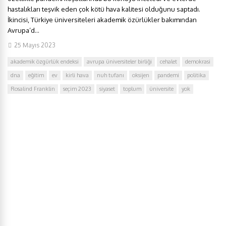
hastalıkları teşvik eden çok kötü hava kalitesi olduğunu saptadı.
İkincisi, Türkiye üniversiteleri akademik özürlükler bakımından
Avrupa’d...
25 Mayıs 2023
akademik özgürlük endeksi
avrupa üniversiteler birliği
cehalet
demokrasi
dna
eğitim
ev
kirli hava
nuh tufanı
oksijen
pandemi
politika
Rosalind Franklin
seçim 2023
siyaset
toplum
üniversite
yok