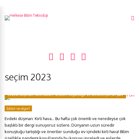
seçim 2023
Evdeki düşman: Kirli hava… & Bilim özgürlüğü ve üretimi için ön şart
Editör ne diyor?
Evdeki düşman: Kirli hava… Bu hafta çok önemli ve neredeyse çok
başlıklı bir dergi sunuyoruz sizlere. Dünyanın uzun süredir
konuştuğu tartıştığı ve öneriler sunduğu ev içindeki kirli hava! Bilim
özellikle pandemi koşullarında bu konuyu inceledi ve evlerde