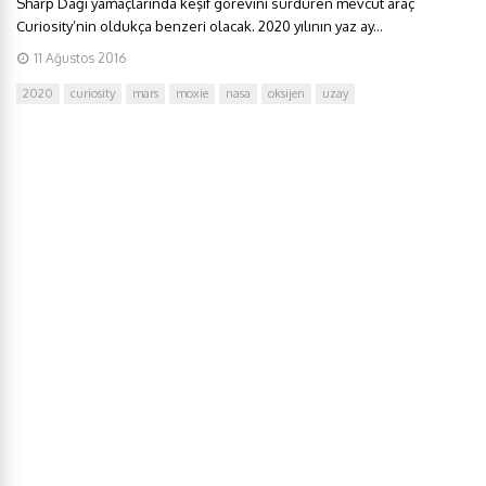
Sharp Dağı yamaçlarında keşif görevini sürdüren mevcut araç
Curiosity’nin oldukça benzeri olacak. 2020 yılının yaz ay...
11 Ağustos 2016
2020
curiosity
mars
moxie
nasa
oksijen
uzay