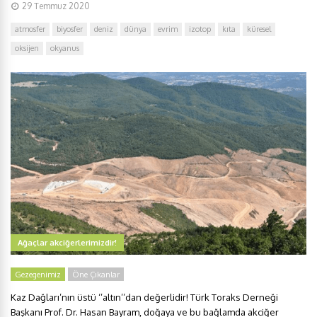
29 Temmuz 2020
atmosfer
biyosfer
deniz
dünya
evrim
izotop
kıta
küresel
oksijen
okyanus
Ağaçlar akciğerlerimizdir!
Gezegenimiz
Öne Çıkanlar
Kaz Dağları’nın üstü ‘’altın’’dan değerlidir! Türk Toraks Derneği
Başkanı Prof. Dr. Hasan Bayram, doğaya ve bu bağlamda akciğer