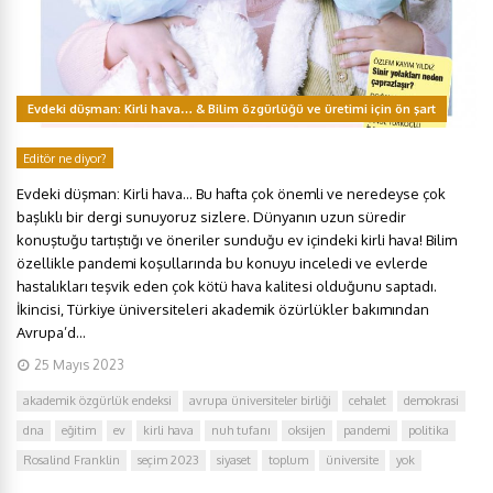
Evdeki düşman: Kirli hava… & Bilim özgürlüğü ve üretimi için ön şart
Editör ne diyor?
Evdeki düşman: Kirli hava… Bu hafta çok önemli ve neredeyse çok
başlıklı bir dergi sunuyoruz sizlere. Dünyanın uzun süredir
konuştuğu tartıştığı ve öneriler sunduğu ev içindeki kirli hava! Bilim
özellikle pandemi koşullarında bu konuyu inceledi ve evlerde
hastalıkları teşvik eden çok kötü hava kalitesi olduğunu saptadı.
İkincisi, Türkiye üniversiteleri akademik özürlükler bakımından
Avrupa’d...
25 Mayıs 2023
akademik özgürlük endeksi
avrupa üniversiteler birliği
cehalet
demokrasi
dna
eğitim
ev
kirli hava
nuh tufanı
oksijen
pandemi
politika
Rosalind Franklin
seçim 2023
siyaset
toplum
üniversite
yok