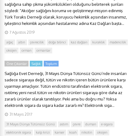
sağlığına sahip çıkma yükümlülükleri olduğunu belirterek şunları
söyledi: “Akciğer sağlığını koruma ve geliştirmeyi misyon edinmiş
Türk Toraks Derneği olarak, koruyucu hekimlik açısından insanımız,
iyileştirici hekimlik açısından hastalarımız adına Kaz Dağları başta...
7 Ağustos 2019
ağaç
altın
çevrecilik
doğa bilinci
kaz dağları
kuraklık
madencilik
oksijen
orman
ormanlar
Öne Çıkanlar
Sağlık
Toplum
Sağlığa Evet Derneği, 31 Mayıs Dünya Tütünsüz Günü’nde insanları
sadece sigaraya değil, tütün ve nikotin içeren bütün ürünlere karşı
uyarmayı amaçlıyor. Tütün endüstrisi tarafından elektronik sigara,
ısıtılmış yeni nesil tütün ve nikotin ürünleri sigaraya göre daha az
zararlı ürünler olarak tanıtılıyor. Peki ama bu doğru mu? Yoksa
elektronik sigara da sigara kadar zararlı mı? Elektronik siga...
31 Mayıs 2017
31 Mayıs Dünya Tütünsüz Günü
astım
çevre
duman
e-sigara
elektronik sigara
kalp krizi
kanser
koah
nikotin
oksijen