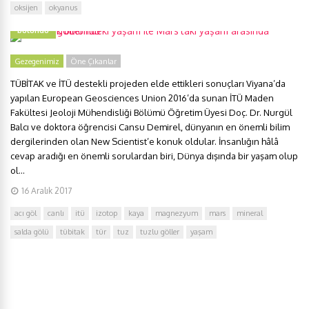
oksijen
okyanus
Türkiye göllerindeki yaşam ile Mars’taki yaşam arasında benzerlik
bulundu
Gezegenimiz
Öne Çıkanlar
TÜBİTAK ve İTÜ destekli projeden elde ettikleri sonuçları Viyana’da
yapılan European Geosciences Union 2016’da sunan İTÜ Maden
Fakültesi Jeoloji Mühendisliği Bölümü Öğretim Üyesi Doç. Dr. Nurgül
Balcı ve doktora öğrencisi Cansu Demirel, dünyanın en önemli bilim
dergilerinden olan New Scientist’e konuk oldular. İnsanlığın hâlâ
cevap aradığı en önemli sorulardan biri, Dünya dışında bir yaşam olup
ol...
16 Aralık 2017
acı göl
canlı
itü
izotop
kaya
magnezyum
mars
mineral
salda gölü
tübitak
tür
tuz
tuzlu göller
yaşam