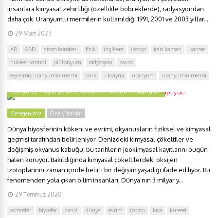
insanlara kimyasal zehirliliği (özellikle böbreklerde), radyasyondan
daha çok. Uranyumlu mermilerin kullanıldığı 1991, 2001 ve 2003 yıllar...
29 Mart 2023
AB
ABD
atom bombası
fizik
ingiltere
izotop
kan kanseri
kanser
nükleer santral
plütonyum
radyasyon
savaş
seyrelmiş uranyumlu mermi
tank
ukrayna
uranyum
uranyumlu mermi
Dünya 3,2 milyar yıl önce tamamen sularla mı kaplıydı?
Gezegenimiz
Öne Çıkanlar
Dünya biyosferinin kökeni ve evrimi, okyanusların fiziksel ve kimyasal
geçmişi tarafından belirleniyor. Denizdeki kimyasal çökeltiler ve
değişmiş okyanus kabuğu, bu tarihlerin jeokimyasal kayıtlarını bugün
halen koruyor. Bakıldığında kimyasal çökeltilerdeki oksijen
izotoplarının zaman içinde belirli bir değişim yaşadığı ifade ediliyor. Bu
fenomenden yola çıkan bilim insanları, Dünya’nın 3 milyar y...
29 Temmuz 2020
atmosfer
biyosfer
deniz
dünya
evrim
izotop
kıta
küresel