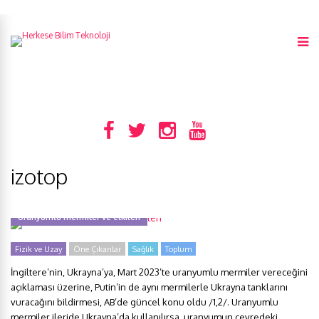
izotop
Uranyumlu mermiler ve etkileri
Fizik ve Uzay
Öne Çıkanlar
Sağlık
Toplum
İngiltere’nin, Ukrayna’ya, Mart 2023’te uranyumlu mermiler vereceğini
açıklaması üzerine, Putin’in de aynı mermilerle Ukrayna tanklarını
vuracağını bildirmesi, AB’de güncel konu oldu /1,2/. Uranyumlu
mermiler ileride Ukrayna’da kullanılırsa, uranyumun çevredeki