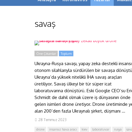
Ukrayna savaşı yapay zekalı
savaş
büyük drone savaşlarına
dönüştü
Öne Çıkanlar
Toplum
Ukrayna-Rusya savaşı, yapay zeka destekli insansı
otonom silahlarıyla sürdürülen bir savaşa dönüştü
Ukrayna’da yüksek nitelikli İHA savaş araçları
üretiliyor. Savaş ülkeyi bir tür süper icat
laboratuvarına dönüştürü. Eski Google CEO’su Eri
Schmidt de dahil olmak üzere iş dünyasının önde
gelen isimleri drone üretiyor. Drone üretiminde y
alan 200’den fazla Ukraynalı şirket, düşmanı ...
28 Temmuz 2023
drone
insansız hava aracı
kiev
laboratuvar
rusya
sav