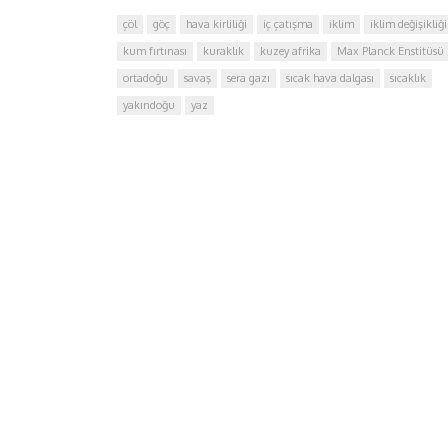
çöl
göç
hava kirliliği
iç çatışma
iklim
iklim değişikliği
kum fırtınası
kuraklık
kuzey afrika
Max Planck Enstitüsü
ortadoğu
savaş
sera gazı
sıcak hava dalgası
sıcaklık
yakındoğu
yaz