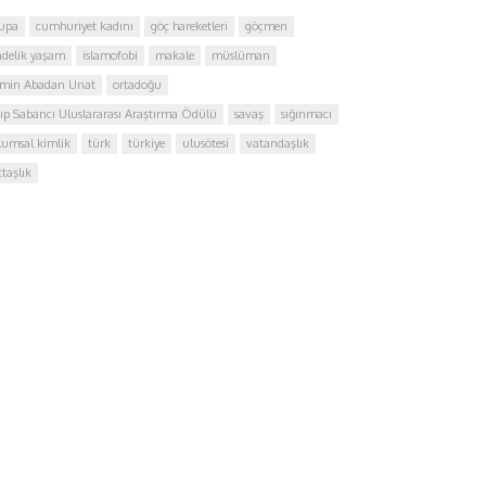
upa
cumhuriyet kadını
göç hareketleri
göçmen
delik yaşam
islamofobi
makale
müslüman
min Abadan Unat
ortadoğu
ıp Sabancı Uluslararası Araştırma Ödülü
savaş
sığınmacı
lumsal kimlik
türk
türkiye
ulusötesi
vatandaşlık
ttaşlık