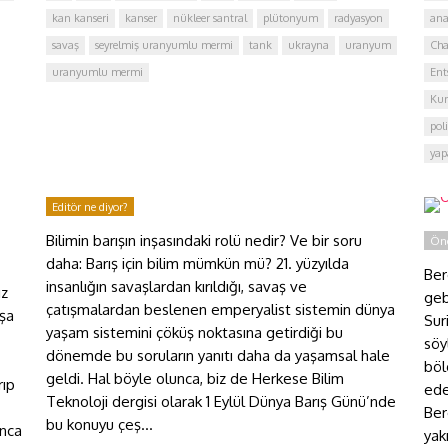
kan kanseri
kanser
nükleer santral
plütonyum
radyasyon
ana
savaş
seyrelmiş uranyumlu mermi
tank
ukrayna
uranyum
Cha
uranyumlu mermi
Ent
Kur
pol
O
yap
b
Editör ne diyor?
Bilimin barışın inşasındaki rolü nedir? Ve bir soru
Öne
daha: Barış için bilim mümkün mü? 21. yüzyılda
Ber
insanlığın savaşlardan kırıldığı, savaş ve
ız
geb
çatışmalardan beslenen emperyalist sistemin dünya
aşa
Sur
yaşam sistemini çöküş noktasına getirdiği bu
söy
dönemde bu soruların yanıtı daha da yaşamsal hale
böl
geldi. Hal böyle olunca, biz de Herkese Bilim
rıp
ede
Teknoloji dergisi olarak 1 Eylül Dünya Barış Günü’nde
Ber
bu konuyu çeş...
anca
yak