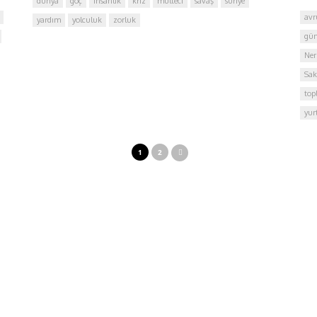
dünya
göç
insanlık
kriz
mülteci
savaş
suriye
avr
yardım
yolculuk
zorluk
gün
Ner
Sak
top
yur
1
2