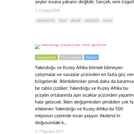
şeyler insana yabancı değildir; Gerçek, seni özgürl
13 Eylül 2019
aydınlanma
barış
gerçek
özgürlük
savaş
Yakındoğu yaşanmaz hale
gelecek
Gezegenimiz
Öne Çıkanlar
Toplum
Yakındoğu ve Kuzey Afrika bitmek bilmeyen
çatışmalar ve savaşlar yüzünden en fazla göç ve
bölgelerdir. İklimbilimciler şimdi daha da karamsa
bir tablo çizdiler: Yakındoğu ve Kuzey Afrika bu
yüzyılın ortalarında aşırı sıcaklar yüzünden yaşan
hale gelecek. İklim değişiminden şimdiden çok fa
etkilenen Yakındoğu ve Kuzey Afrika’da 500
milyonun üzerinde insan yaşıyor. Akdeniz’in
doğusundaki k...
7 Ağustos 2017