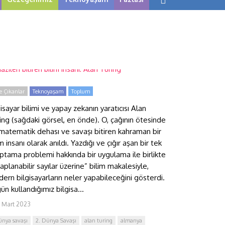
zileri bitiren bilim insanı:
lan Turing
 Çıkanlar
Teknoyaşam
Toplum
gisayar bilimi ve yapay zekanın yaratıcısı Alan
ing (sağdaki görsel, en önde). O, çağının ötesinde
 matematik dehası ve savaşı bitiren kahraman bir
im insanı olarak anıldı. Yazdığı ve çığır aşan bir tek
ptama problemi hakkında bir uygulama ile birlikte
aplanabilir sayılar üzerine” bilim makalesiyle,
ern bilgisayarların neler yapabileceğini gösterdi.
ün kullandığımız bilgisa...
1 Mart 2023
dünya savaşı
2. Dünya Savaşı
alan turing
almanya