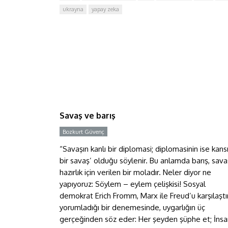
ukrayna
yapay zeka
Savaş ve barış
Savaş ve barış
Bozkurt Güvenç
“Savaşın kanlı bir diplomasi; diplomasinin ise kans
bir savaş’ olduğu söylenir. Bu anlamda barış, sav
hazırlık için verilen bir moladır. Neler diyor ne
yapıyoruz: Söylem – eylem çelişkisi! Sosyal
demokrat Erich Fromm, Marx ile Freud’u karşılaştı
yorumladığı bir denemesinde, uygarlığın üç
gerçeğinden söz eder: Her şeyden şüphe et; İns