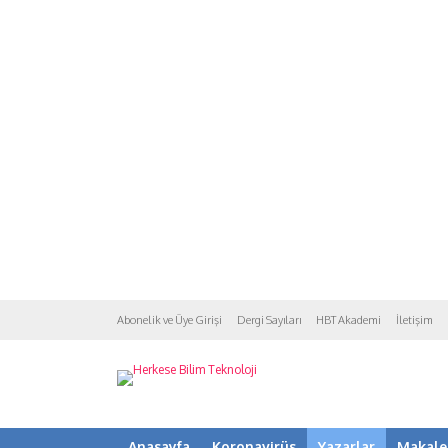
Abonelik ve Üye Girişi
Dergi Sayıları
HBT Akademi
İletişim
Anasayfa
Koronavirüs
Yazarlar
Makale