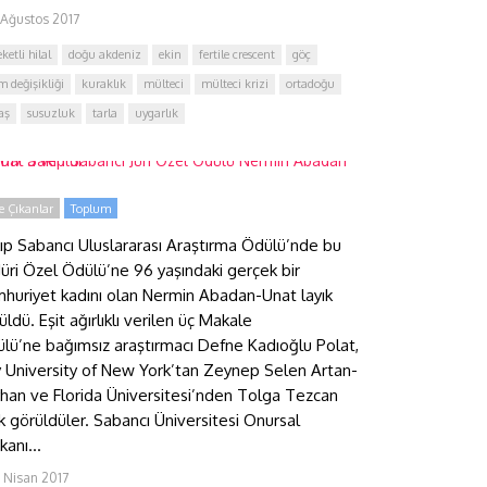
 Ağustos 2017
ketli hilal
doğu akdeniz
ekin
fertile crescent
göç
017 Sakıp Sabancı Jüri Özel
m değişikliği
kuraklık
mülteci
mülteci krizi
ortadoğu
dülü Nermin Abadan Unat’a
aş
susuzluk
tarla
uygarlık
erildi
 Çıkanlar
Toplum
ıp Sabancı Uluslararası Araştırma Ödülü’nde bu
, Jüri Özel Ödülü’ne 96 yaşındaki gerçek bir
huriyet kadını olan Nermin Abadan-Unat layık
üldü. Eşit ağırlıklı verilen üç Makale
lü’ne bağımsız araştırmacı Defne Kadıoğlu Polat,
y University of New York’tan Zeynep Selen Artan-
han ve Florida Üniversitesi’nden Tolga Tezcan
ık görüldüler. Sabancı Üniversitesi Onursal
kanı...
2 Nisan 2017