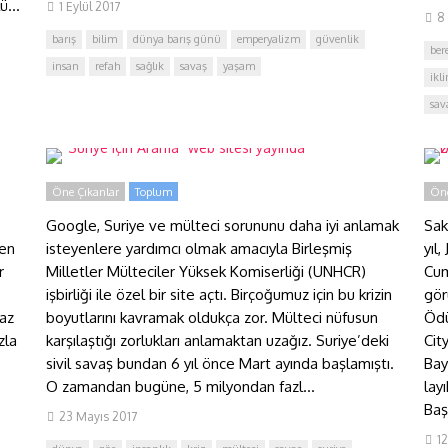
ü...
1 Eylül 2017
8
barış
bilim
dünya barış günü
emperyalizm
güvenlik
bere
insan
refah
sağlık
savaş
yaşam
2
ikli
“Suriye için Arama” web sitesi
Ö
sav
yayında
v
Öne Çıkanlar
Toplum
Öne
Google, Suriye ve mülteci sorununu daha iyi anlamak
Sak
ren
isteyenlere yardımcı olmak amacıyla Birleşmiş
yıl
r
Milletler Mülteciler Yüksek Komiserliği (UNHCR)
Cum
işbirliği ile özel bir site açtı. Birçoğumuz için bu krizin
gör
maz
boyutlarını kavramak oldukça zor. Mülteci nüfusun
Ödü
zla
karşılaştığı zorlukları anlamaktan uzağız. Suriye’deki
Cit
sivil savaş bundan 6 yıl önce Mart ayında başlamıştı.
Bay
O zamandan bugüne, 5 milyondan fazl...
lay
Baş
23 Mayıs 2017
1