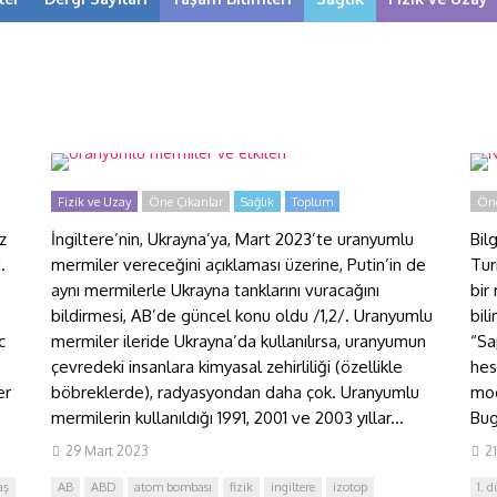
Uranyumlu mermiler ve
Na
etkileri
A
Fizik ve Uzay
Öne Çıkanlar
Sağlık
Toplum
Öne
z
İngiltere’nin, Ukrayna’ya, Mart 2023’te uranyumlu
Bil
.
mermiler vereceğini açıklaması üzerine, Putin’in de
Tur
aynı mermilerle Ukrayna tanklarını vuracağını
bir
bildirmesi, AB’de güncel konu oldu /1,2/. Uranyumlu
bil
c
mermiler ileride Ukrayna’da kullanılırsa, uranyumun
“Sa
çevredeki insanlara kimyasal zehirliliği (özellikle
hes
er
böbreklerde), radyasyondan daha çok. Uranyumlu
mod
mermilerin kullanıldığı 1991, 2001 ve 2003 yıllar...
Bug
29 Mart 2023
2
aş
AB
ABD
atom bombası
fizik
ingiltere
izotop
1. 