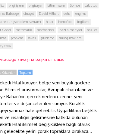
liz
bilgi işlem
bilgisayar
bilim insanı
Bombe
calculus
rles Babbage
cinayet
David Hilbert
deha
engima
scheidungsproblem kavramı
hitler
homofobi
ingiltere
t Gödel
matematik
morfogenez
nazi almanyası
naziler
imat
problem
savaş
şifreleme
turing makinesi
rtadoğu savaşına başka bir
ay zeka
akış
 Çıkanlar
Toplum
eketli Hilal kuruyor, bölge yeni büyük göçlere
e Bilimsel araştırmalar, Avrupalı cihatçıların ve
iye Baharı’nın gerçek nedeni üzerine yeni
lemler ve düşünceler ileri sürüyor. Kuraklık
geyi yanmaz hale getirebilir. Uygarlıklara beşiklik
n ve insanlığın gelişmesine katkıda bulunan
eketli Hilal iklimsel değişikliklere bağlı olarak
ın gelecekte yerini çorak topraklara bırakaca...