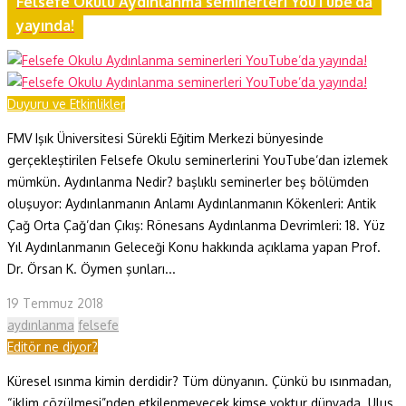
Felsefe Okulu Aydınlanma seminerleri YouTube’da
yayında!
Duyuru ve Etkinlikler
FMV Işık Üniversitesi Sürekli Eğitim Merkezi bünyesinde
gerçekleştirilen Felsefe Okulu seminerlerini YouTube‘dan izlemek
mümkün. Aydınlanma Nedir? başlıklı seminerler beş bölümden
oluşuyor: Aydınlanmanın Anlamı Aydınlanmanın Kökenleri: Antik
Çağ Orta Çağ’dan Çıkış: Rönesans Aydınlanma Devrimleri: 18. Yüz
Yıl Aydınlanmanın Geleceği Konu hakkında açıklama yapan Prof.
Dr. Örsan K. Öymen şunları...
19 Temmuz 2018
aydınlanma
felsefe
Editör ne diyor?
Küresel ısınma kimin derdidir? Tüm dünyanın. Çünkü bu ısınmadan,
“iklim çözülmesi”nden etkilenmeyecek kimse yoktur dünyada. Ulus