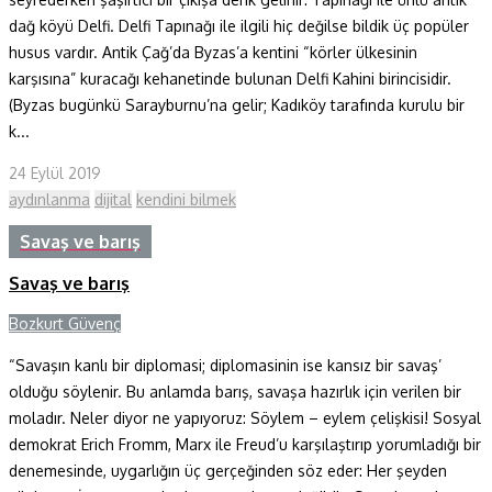
dağ köyü Delfi. Delfi Tapınağı ile ilgili hiç değilse bildik üç popüler
husus vardır. Antik Çağ’da Byzas’a kentini “körler ülkesinin
karşısına” kuracağı kehanetinde bulunan Delfi Kahini birincisidir.
(Byzas bugünkü Sarayburnu’na gelir; Kadıköy tarafında kurulu bir
k...
24 Eylül 2019
aydınlanma
dijital
kendini bilmek
Savaş ve barış
Savaş ve barış
Bozkurt Güvenç
“Savaşın kanlı bir diplomasi; diplomasinin ise kansız bir savaş’
olduğu söylenir. Bu anlamda barış, savaşa hazırlık için verilen bir
moladır. Neler diyor ne yapıyoruz: Söylem – eylem çelişkisi! Sosyal
demokrat Erich Fromm, Marx ile Freud’u karşılaştırıp yorumladığı bir
denemesinde, uygarlığın üç gerçeğinden söz eder: Her şeyden