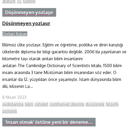
atatürk
TC
türkiye
Düşünmeyen yozlaşır
Düşünmeyen yozlaşır
Doğan Kuban
Bilimsiz ülke yozlaşır. Eğitim ve öğretime, politika ve dinin karıştığı
ülkelerde diploma bir bilgi garantisi değildir. 2006’da yayınlanan ve
kilometre taşı olarak anılan bilim insanlarını
anlatan The Cambridge Dictionary of Scientists kitabı, 1500 bilim
insanı arasında 3 tane Müslüman bilim insanından söz eder. O
insanlar da 12. yüzyıldan önce yaşamıştır. İslam dünyasında bilim
dili, kilisenin La...
8 Nisan 2023
aydınlanma
bilim
cehalet
cumhuriyet devrimi
düşünmek
felsefe
osmanlı
‘İnsan olmak’ üstüne yeni bir deneme…