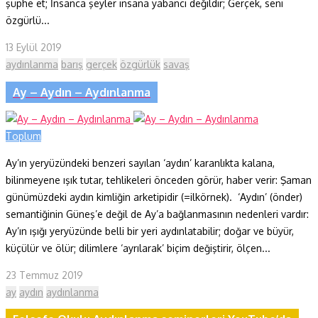
şüphe et; İnsanca şeyler insana yabancı değildir; Gerçek, seni
özgürlü...
13 Eylül 2019
aydınlanma
barış
gerçek
özgürlük
savaş
Ay – Aydın – Aydınlanma
Toplum
Ay’ın yeryüzündeki benzeri sayılan ‘aydın’ karanlıkta kalana,
bilinmeyene ışık tutar, tehlikeleri önceden görür, haber verir: Şaman
günümüzdeki aydın kimliğin arketipidir (=ilkörnek). ‘Aydın’ (önder)
semantiğinin Güneş’e değil de Ay’a bağlanmasının nedenleri vardır:
Ay’ın ışığı yeryüzünde belli bir yeri aydınlatabilir; doğar ve büyür,
küçülür ve ölür; dilimlere ‘ayrılarak’ biçim değiştirir, ölçen...
23 Temmuz 2019
ay
aydın
aydınlanma