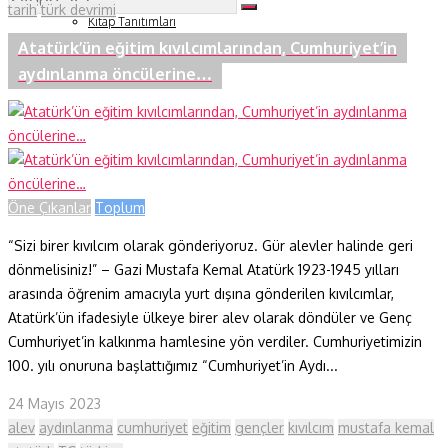
Soru ve Yanıt
tarih
türk devrimi
Kitap Tanıtımları
Tartışma
Atatürk’ün eğitim kıvılcımlarından, Cumhuriyet’in
Duyuru ve Etkinlikler
aydınlanma öncülerine…
Konu Listesi
Öne Çıkanlar
Toplum
“Sizi birer kıvılcım olarak gönderiyoruz. Gür alevler halinde geri
dönmelisiniz!” – Gazi Mustafa Kemal Atatürk 1923-1945 yılları
arasında öğrenim amacıyla yurt dışına gönderilen kıvılcımlar,
Atatürk’ün ifadesiyle ülkeye birer alev olarak döndüler ve Genç
Cumhuriyet’in kalkınma hamlesine yön verdiler. Cumhuriyetimizin
100. yılı onuruna başlattığımız “Cumhuriyet’in Aydı...
24 Mayıs 2023
alev
aydınlanma
cumhuriyet
eğitim
gençler
kıvılcım
mustafa kemal