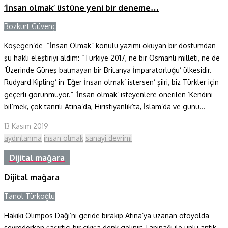
‘İnsan olmak’ üstüne yeni bir deneme…
Bozkurt Güvenç
Köşegen’de “İnsan Olmak” konulu yazımı okuyan bir dostumdan
şu haklı eleştiriyi aldım: “Türkiye 2017, ne bir Osmanlı milleti, ne de
‘Üzerinde Güneş batmayan bir Britanya İmparatorluğu’ ülkesidir.
Rudyard Kipling’ in ‘Eğer İnsan olmak’ istersen’ şiiri, biz Türkler için
geçerli görünmüyor.” ‘İnsan olmak’ isteyenlere önerilen ‘Kendini
bil’mek, çok tanrılı Atina’da, Hıristiyanlık’ta, İslam’da ve günü...
13 Kasım 2019
aydınlanma
insan olmak
sanayi devrimi
Dijital mağara
Dijital mağara
Tanol Türkoğlu
Hakiki Olimpos Dağı’nı geride bırakıp Atina’ya uzanan otoyolda
seyrederken şaşırtıcı bir çıkışa denk gelinir: Tapınağı ile ünlü antik