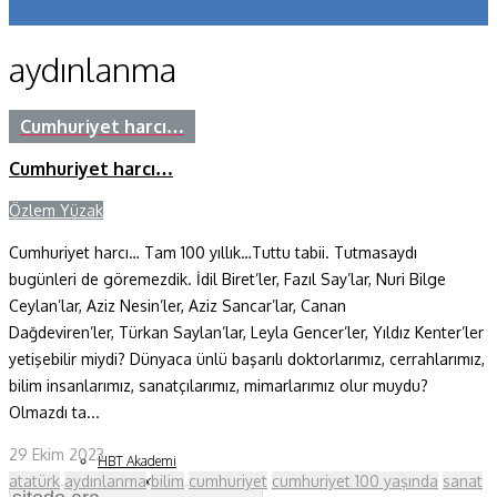
Koronavirüs
aydınlanma
Yazarlar
Makaleler
Cumhuriyet harcı…
Cumhuriyet harcı…
Dergi Sayıları
Özlem Yüzak
Yaşam Bilimleri
Cumhuriyet harcı… Tam 100 yıllık…Tuttu tabii. Tutmasaydı
Sağlık
bugünleri de göremezdik. İdil Biret’ler, Fazıl Say’lar, Nuri Bilge
Fizik ve Uzay
Ceylan’lar, Aziz Nesin’ler, Aziz Sancar’lar, Canan
Dağdeviren’ler, Türkan Saylan’lar, Leyla Gencer’ler, Yıldız Kenter’ler
Gezegenimiz
yetişebilir miydi? Dünyaca ünlü başarılı doktorlarımız, cerrahlarımız,
bilim insanlarımız, sanatçılarımız, mimarlarımız olur muydu?
Teknoyaşam
Olmazdı ta...
Fazlası
29 Ekim 2023
HBT Akademi
atatürk
aydınlanma
bilim
cumhuriyet
cumhuriyet 100 yaşında
sanat
Bilim Çocuk