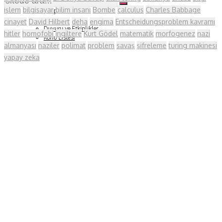
Soru ve Yanıt
işlem
bilgisayar
bilim insanı
Bombe
calculus
Charles Babbage
Kitap Tanıtımları
Tartışma
cinayet
David Hilbert
deha
engima
Entscheidungsproblem kavramı
Duyuru ve Etkinlikler
hitler
homofobi
ingiltere
Kurt Gödel
matematik
morfogenez
nazi
Konu Listesi
almanyası
naziler
polimat
problem
savaş
şifreleme
turing makinesi
yapay zeka