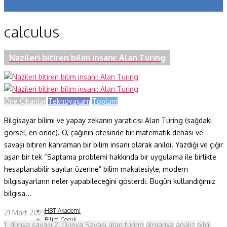
Koronavirüs
calculus
Yazarlar
Makaleler
Nazileri bitiren bilim insanı: Alan Turing
Dergi Sayıları
Yaşam Bilimleri
Öne Çıkanlar
Teknoyaşam
Toplum
Sağlık
Bilgisayar bilimi ve yapay zekanın yaratıcısı Alan Turing (sağdaki
görsel, en önde). O, çağının ötesinde bir matematik dehası ve
Fizik ve Uzay
savaşı bitiren kahraman bir bilim insanı olarak anıldı. Yazdığı ve çığır
aşan bir tek “Saptama problemi hakkında bir uygulama ile birlikte
Gezegenimiz
hesaplanabilir sayılar üzerine” bilim makalesiyle, modern
Teknoyaşam
bilgisayarların neler yapabileceğini gösterdi. Bugün kullandığımız
bilgisa...
Fazlası
HBT Akademi
21 Mart 2023
Bilim Çocuk
1. dünya savaşı
2. Dünya Savaşı
alan turing
almanya
analiz
bilgi