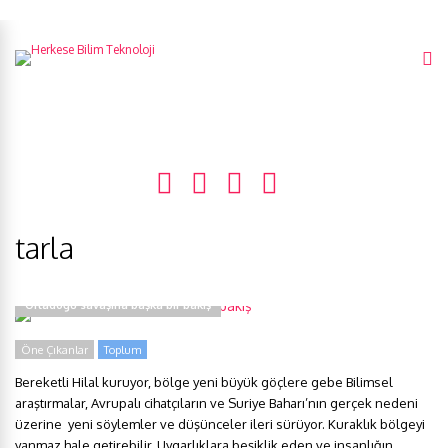
tarla
Ortadoğu savaşına başka bir bakış
Öne Çıkanlar
Toplum
Bereketli Hilal kuruyor, bölge yeni büyük göçlere gebe Bilimsel
araştırmalar, Avrupalı cihatçıların ve Suriye Baharı’nın gerçek nedeni
üzerine yeni söylemler ve düşünceler ileri sürüyor. Kuraklık bölgeyi
yanmaz hale getirebilir. Uygarlıklara beşiklik eden ve insanlığın