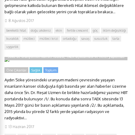
gelişmesine katkıda bulunan Bereketli Hilal iklimsel değişikliklere
bağlı olarak yakın gelecekte yerini çorak topraklara bırakaca...
8 Ağustos 2017
bereketli hilal
doğu akdeniz
ekin
fertile crescent
göç
iklim değişikliği
kuraklık
mülteci
mülteci krizi
ortadoğu
savaş
susuzluk
tarla
uygarlık
Söke’de uranyumun kanser iddiası, TAEK açıklaması ve neler yapılmalı
Öne Çıkanlar
Sağlık
Toplum
Aydın Söke yöresindeki uranyum madeni çevresinde yaşayan
insanların kanser olduğuyla ilgili basında yer alan haberler üzerine
daha önce Sn. Dr. Reşat Uzmen ile birlikte hazırladığımız yazımız HBT
portalında bulunuyor /1/. Bu konuda daha sonra TAEK sitesinde 13
Mayıs 2017 günü bir basın açıklaması yayınlandı /2/. Bu açıklamada,
2015 yılında bu yörede 12 farklı yerde yapılan radyasyon ve
radyoaktivi...
13 Haziran 2017