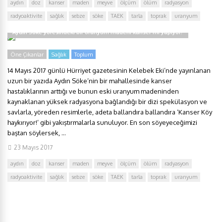
aydın
doz
kanser
maden
meyve
ölçüm
ölüm
radyasyon
radyoaktivite
sağlık
sebze
söke
TAEK
tarla
toprak
uranyum
Aydın Söke yöresindeki bir uranyum madeni kanser mi yapıyor?
Öne Çıkanlar
Sağlık
Toplum
14 Mayıs 2017 günlü Hürriyet gazetesinin Kelebek Eki’nde yayınlanan
uzun bir yazıda Aydın Söke’nin bir mahallesinde kanser
hastalıklarının arttığı ve bunun eski uranyum madeninden
kaynaklanan yüksek radyasyona bağlandığı bir dizi spekülasyon ve
savlarla, yöreden resimlerle, adeta ballandıra ballandıra ‘Kanser Köy
haykırıyor!’ gibi yakıştırmalarla sunuluyor. En son söyeyeceğimizi
baştan söylersek, ...
23 Mayıs 2017
aydın
doz
kanser
maden
meyve
ölçüm
ölüm
radyasyon
radyoaktivite
sağlık
sebze
söke
TAEK
tarla
toprak
uranyum