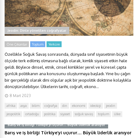
Jeodin: Dinle yönetilen coğrafyalar
Öne Çıkanlar
Toplum
Yerküre
Özellikle Soğuk Savaş sonrasında, dünyada sınıf siyasetinin büyük
ölçüde terk edilmiş olmasına bağlı olarak, kimlik siyaseti etkin hale
geldi. Böylece dinsel, etnik, cinsel kimlikler yerel ve küresel çapta
günlük politikanın ana konusunu oluşturmaya başladı. Yine bu çağın
bir gerçekliği olarak dini olgular açık bir jeopolitik doktrine kolaylıkla
dönüştürülebiliyor. Ülkelerin tarihi, coğrafi, ekono...
8 Mart 2023
afrika
asya
bilim
coğrafya
din
ekonomi
ideoloji
jeodin
jeopolitik
ortadoğu
politika
siyaset
soğuk savaş
toplum
ülke
Barış ve iş birliği Türkiye’yi uçurur… Büyük liderlik aranıyor
Barış ve iş birliği Türkiye’yi uçurur… Büyük liderlik aranıyor