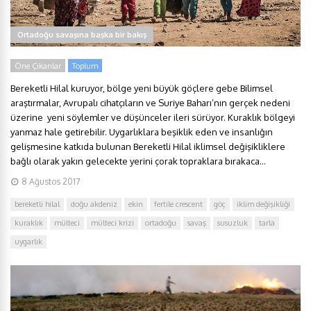
Ortadoğu savaşına başka bir bakış
Öne Çıkanlar
Toplum
Bereketli Hilal kuruyor, bölge yeni büyük göçlere gebe Bilimsel
araştırmalar, Avrupalı cihatçıların ve Suriye Baharı’nın gerçek nedeni
üzerine yeni söylemler ve düşünceler ileri sürüyor. Kuraklık bölgeyi
yanmaz hale getirebilir. Uygarlıklara beşiklik eden ve insanlığın
gelişmesine katkıda bulunan Bereketli Hilal iklimsel değişikliklere
bağlı olarak yakın gelecekte yerini çorak topraklara bırakaca...
8 Ağustos 2017
bereketli hilal
doğu akdeniz
ekin
fertile crescent
göç
iklim değişikliği
kuraklık
mülteci
mülteci krizi
ortadoğu
savaş
susuzluk
tarla
uygarlık