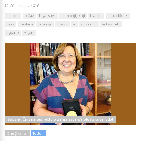
26 Temmuz 2019
anadolu
boğaz
hayat suyu
iklim değişikliği
istanbul
kutup bölgesi
lodos
mevlana
ortadoğu
poyraz
su
su sorunu
su tasarrufu
uygarlık
yaşam
Sabancı Üniversitesi rektörü Zehra Sayers’e uluslararası ödül
Öne Çıkanlar
Toplum