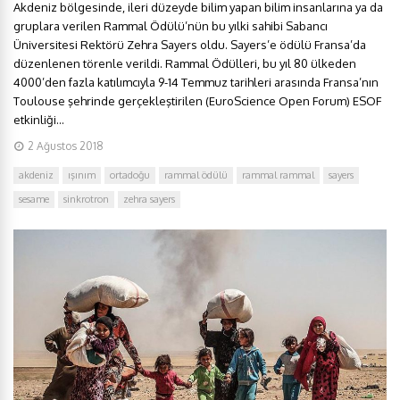
Akdeniz bölgesinde, ileri düzeyde bilim yapan bilim insanlarına ya da
gruplara verilen Rammal Ödülü’nün bu yılki sahibi Sabancı
Üniversitesi Rektörü Zehra Sayers oldu. Sayers’e ödülü Fransa’da
düzenlenen törenle verildi. Rammal Ödülleri, bu yıl 80 ülkeden
4000’den fazla katılımcıyla 9-14 Temmuz tarihleri arasında Fransa’nın
Toulouse şehrinde gerçekleştirilen (EuroScience Open Forum) ESOF
etkinliği...
2 Ağustos 2018
akdeniz
ışınım
ortadoğu
rammal ödülü
rammal rammal
sayers
sesame
sinkrotron
zehra sayers