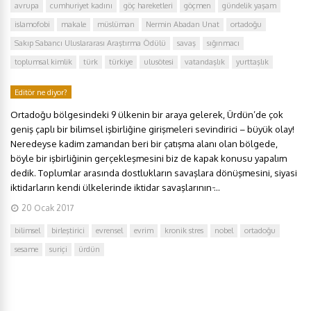
avrupa
cumhuriyet kadını
göç hareketleri
göçmen
gündelik yaşam
islamofobi
makale
müslüman
Nermin Abadan Unat
ortadoğu
Sakıp Sabancı Uluslararası Araştırma Ödülü
savaş
sığınmacı
toplumsal kimlik
türk
türkiye
ulusötesi
vatandaşlık
yurttaşlık
Editör ne diyor?
Ortadoğu bölgesindeki 9 ülkenin bir araya gelerek, Ürdün’de çok
geniş çaplı bir bilimsel işbirliğine girişmeleri sevindirici – büyük olay!
Neredeyse kadim zamandan beri bir çatışma alanı olan bölgede,
böyle bir işbirliğinin gerçekleşmesini biz de kapak konusu yapalım
dedik. Toplumlar arasında dostlukların savaşlara dönüşmesini, siyasi
iktidarların kendi ülkelerinde iktidar savaşlarının ̵...
20 Ocak 2017
bilimsel
birleştirici
evrensel
evrim
kronik stres
nobel
ortadoğu
sesame
suriçi
ürdün