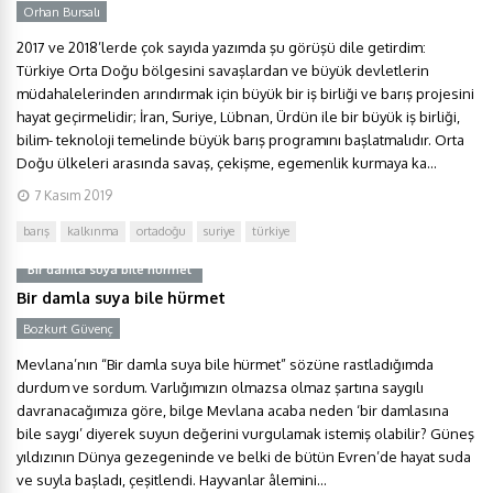
Orhan Bursalı
2017 ve 2018’lerde çok sayıda yazımda şu görüşü dile getirdim:
Türkiye Orta Doğu bölgesini savaşlardan ve büyük devletlerin
müdahalelerinden arındırmak için büyük bir iş birliği ve barış projesini
hayat geçirmelidir; İran, Suriye, Lübnan, Ürdün ile bir büyük iş birliği,
bilim- teknoloji temelinde büyük barış programını başlatmalıdır. Orta
Doğu ülkeleri arasında savaş, çekişme, egemenlik kurmaya ka...
7 Kasım 2019
barış
kalkınma
ortadoğu
suriye
türkiye
Bir damla suya bile hürmet
Bir damla suya bile hürmet
Bozkurt Güvenç
Mevlana’nın “Bir damla suya bile hürmet” sözüne rastladığımda
durdum ve sordum. Varlığımızın olmazsa olmaz şartına saygılı
davranacağımıza göre, bilge Mevlana acaba neden ‘bir damlasına
bile saygı’ diyerek suyun değerini vurgulamak istemiş olabilir? Güneş
yıldızının Dünya gezegeninde ve belki de bütün Evren’de hayat suda
ve suyla başladı, çeşitlendi. Hayvanlar âlemini...