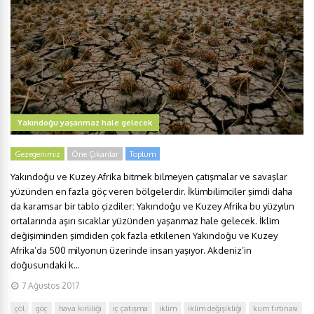
Yakındoğu yaşanmaz hale gelecek
Gezegenimiz
Öne Çıkanlar
Toplum
Yakındoğu ve Kuzey Afrika bitmek bilmeyen çatışmalar ve savaşlar
yüzünden en fazla göç veren bölgelerdir. İklimbilimciler şimdi daha
da karamsar bir tablo çizdiler: Yakındoğu ve Kuzey Afrika bu yüzyılın
ortalarında aşırı sıcaklar yüzünden yaşanmaz hale gelecek. İklim
değişiminden şimdiden çok fazla etkilenen Yakındoğu ve Kuzey
Afrika’da 500 milyonun üzerinde insan yaşıyor. Akdeniz’in
doğusundaki k...
7 Ağustos 2017
çöl
göç
hava kirliliği
iç çatışma
iklim
iklim değişikliği
kum fırtınası