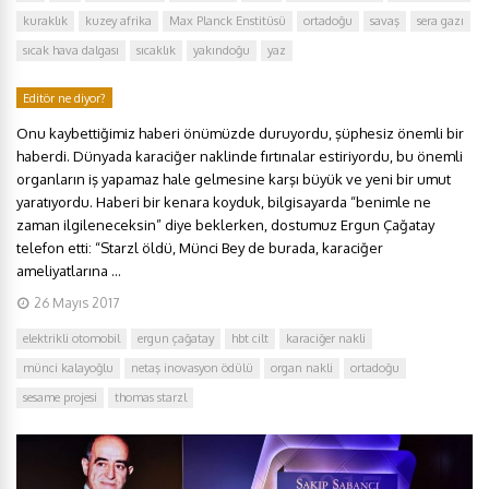
kuraklık
kuzey afrika
Max Planck Enstitüsü
ortadoğu
savaş
sera gazı
sıcak hava dalgası
sıcaklık
yakındoğu
yaz
Editör ne diyor?
Onu kaybettiğimiz haberi önümüzde duruyordu, şüphesiz önemli bir
haberdi. Dünyada karaciğer naklinde fırtınalar estiriyordu, bu önemli
organların iş yapamaz hale gelmesine karşı büyük ve yeni bir umut
yaratıyordu. Haberi bir kenara koyduk, bilgisayarda “benimle ne
zaman ilgileneceksin” diye beklerken, dostumuz Ergun Çağatay
telefon etti: “Starzl öldü, Münci Bey de burada, karaciğer
ameliyatlarına ...
26 Mayıs 2017
elektrikli otomobil
ergun çağatay
hbt cilt
karaciğer nakli
münci kalayoğlu
netaş inovasyon ödülü
organ nakli
ortadoğu
sesame projesi
thomas starzl