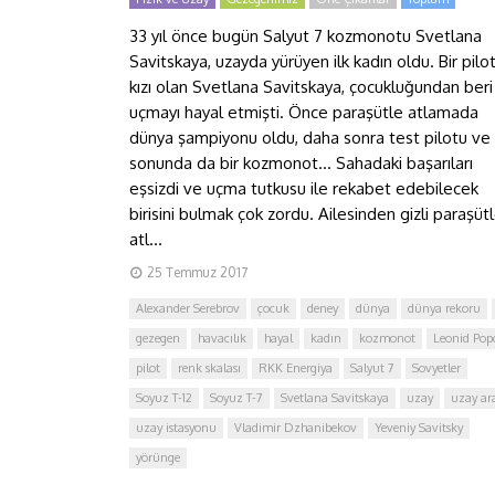
33 yıl önce bugün Salyut 7 kozmonotu Svetlana
Savitskaya, uzayda yürüyen ilk kadın oldu. Bir pilo
kızı olan Svetlana Savitskaya, çocukluğundan beri
uçmayı hayal etmişti. Önce paraşütle atlamada
dünya şampiyonu oldu, daha sonra test pilotu ve
sonunda da bir kozmonot… Sahadaki başarıları
eşsizdi ve uçma tutkusu ile rekabet edebilecek
birisini bulmak çok zordu. Ailesinden gizli paraşüt
atl...
25 Temmuz 2017
Alexander Serebrov
çocuk
deney
dünya
dünya rekoru
gezegen
havacılık
hayal
kadın
kozmonot
Leonid Pop
pilot
renk skalası
RKK Energiya
Salyut 7
Sovyetler
Soyuz T-12
Soyuz T-7
Svetlana Savitskaya
uzay
uzay ar
uzay istasyonu
Vladimir Dzhanibekov
Yeveniy Savitsky
yörünge