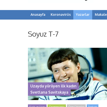
Anasayfa
Koronavirüs
Yazarlar
Makale
Soyuz T-7
Uzayda yürüyen ilk kadın
Svetlana Savitskaya
Fizik ve Uzay
Gezegenimiz
Öne Çıkanlar
Toplum