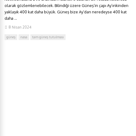
olarak gözlemlenebilecek. Bilindiği üzere Güneş’in çapı Ay’ınkinden
yaklaşık 400 kat daha büyük. Güneş bize Ay’dan neredeyse 400 kat
daha ...
8 Nisan 2024
güneş
nasa
tam güneş tutulması