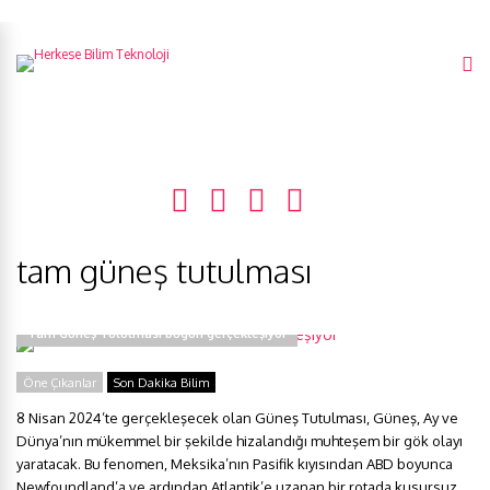
tam güneş tutulması
Tam Güneş Tutulması bugün gerçekleşiyor
Öne Çıkanlar
Son Dakika Bilim
8 Nisan 2024’te gerçekleşecek olan Güneş Tutulması, Güneş, Ay ve
Dünya’nın mükemmel bir şekilde hizalandığı muhteşem bir gök olayı
yaratacak. Bu fenomen, Meksika’nın Pasifik kıyısından ABD boyunca
Newfoundland’a ve ardından Atlantik’e uzanan bir rotada kusursuz