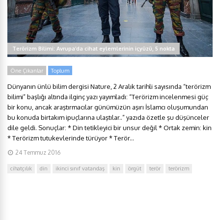
Terörizm Bilimi: Avrupa’da cihat eylemlerinin içyüzü, 5 nokta
Öne Çıkanlar
Toplum
Dünyanın ünlü bilim dergisi Nature, 2 Aralık tarihli sayısında “terörizm
bilimi” başlığı altında ilginç yazı yayımladı: “Terörizm incelenmesi güç
bir konu, ancak araştırmacılar günümüzün aşırı İslamcı oluşumundan
bu konuda birtakım ipuçlarına ulaştılar..” yazıda özetle şu düşünceler
dile geldi. Sonuçlar: * Din tetikleyici bir unsur değil * Ortak zemin: kin
* Terörizm tutukevlerinde türüyor * Terör...
24 Temmuz 2016
cihatçılık
din
ikinci sınıf vatandaş
kin
örgüt
terör
terörizm