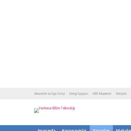
Abonelik ve Üye Girişi
Dergi Sayıları
HBT Akademi
İletişim
Anasayfa
Koronavirüs
Yazarlar
Makale