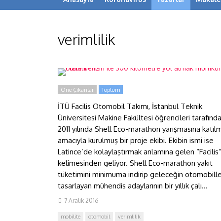
1 litre benzin ile 300
verimlilik
kilometre yol almak mümkün
olabilir mi?
Öne Çıkanlar
Toplum
İTÜ Facilis Otomobil Takımı, İstanbul Teknik
Üniversitesi Makine Fakültesi öğrencileri tarafınd
2011 yılında Shell Eco-marathon yarışmasına katıl
amacıyla kurulmuş bir proje ekibi. Ekibin ismi ise
Latince’de kolaylaştırmak anlamına gelen “Facilis
kelimesinden geliyor. Shell Eco-marathon yakıt
tüketimini minimuma indirip geleceğin otomobille
tasarlayan mühendis adaylarının bir yıllık çalı...
7 Aralık 2016
mobilite
otomobil
verimlilik