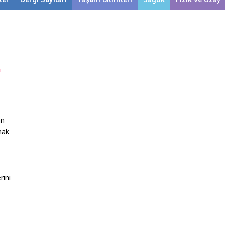
an
mak
”
rini