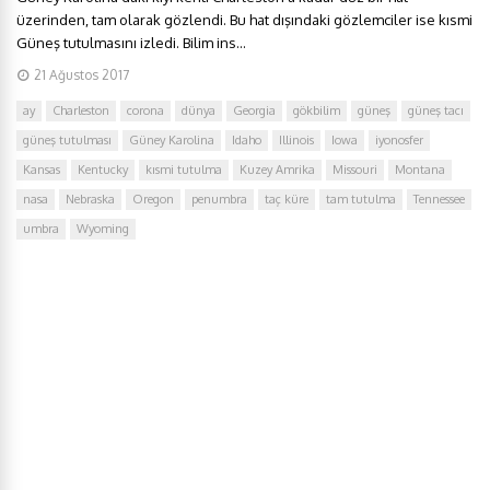
üzerinden, tam olarak gözlendi. Bu hat dışındaki gözlemciler ise kısmi
Güneş tutulmasını izledi. Bilim ins...
21 Ağustos 2017
ay
Charleston
corona
dünya
Georgia
gökbilim
güneş
güneş tacı
güneş tutulması
Güney Karolina
Idaho
Illinois
Iowa
iyonosfer
Kansas
Kentucky
kısmi tutulma
Kuzey Amrika
Missouri
Montana
nasa
Nebraska
Oregon
penumbra
taç küre
tam tutulma
Tennessee
umbra
Wyoming