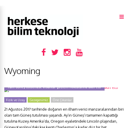
Wyoming
Tam Güneş tutulması: İnsanlar gözlem noktalarına akın etti
Fizik ve Uzay
Gezegenimiz
Öne Çıkanlar
21 Ağustos 2017 tarihinde doğanın en ilham verici manzaralarından biri
olan tam Güneş tutulması yaşandı. Ay’ın Güneş’i tamamen kapattığı
tutulma Kuzey Amerika’da, Oregon eyaletindeki Lincoln plajından,
Güney Karolina’daki kıyı kenti Charleston’a kadar düz bir hat