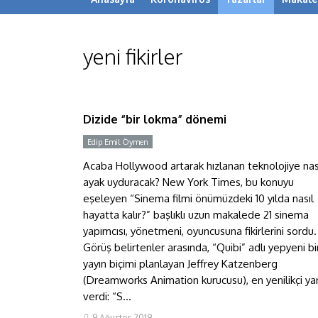
yeni fikirler
Dizide “bir lokma” dönemi
Dizide “bir lokma” dönemi
Edip Emil Öymen
Y
Acaba Hollywood artarak hızlanan teknolojiye nas
ayak uyduracak? New York Times, bu konuyu
eşeleyen “Sinema filmi önümüzdeki 10 yılda nasıl
hayatta kalır?” başlıklı uzun makalede 21 sinema
yapımcısı, yönetmeni, oyuncusuna fikirlerini sordu.
Görüş belirtenler arasında, “Quibi” adlı yepyeni bi
yayın biçimi planlayan Jeffrey Katzenberg
(Dreamworks Animation kurucusu), en yenilikçi yan
verdi: “S...
9 Ağustos 2019