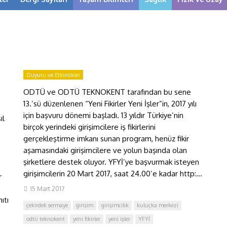
Duyuru ve Etkinlikler
ODTÜ ve ODTÜ TEKNOKENT tarafından bu sene
13.’sü düzenlenen “Yeni Fikirler Yeni İşler”in, 2017 yılı
için başvuru dönemi başladı. 13 yıldır Türkiye’nin
ıl
birçok yerindeki girişimcilere iş fikirlerini
gerçekleştirme imkanı sunan program, henüz fikir
aşamasındaki girişimcilere ve yolun başında olan
şirketlere destek oluyor. YFYİ’ye başvurmak isteyen
girişimcilerin 20 Mart 2017, saat 24.00’e kadar http:...
r
15 Mart 2017
ıtı
çekirdek sermaye
girişim
girişimcilik
kuluçka merkezi
odtü teknokent
yeni fikirler
yeni işler
YFYİ