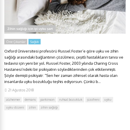
Zihin sağlığı için iyi uyku şart
Öne Çıkanlar
Sağlık
Oxford Üniversitesi profesörü Russel Foster’e göre uyku ve zihin
sağlığı arasındaki bağlantının çözülmesi, çeşitli hastalıkların tanısı ve
tedavisi için yeni bir yol. Russel Foster, 2003 yılında Charing Cross
Hastanesi’ndeki bir psikiyatrın söylediklerinden çok etkilenmişti.
Şöyle demişti psikiyatr: “Sen her zaman zihinsel olarak hasta olan
insanlarda uyku bozukluğu teşhis ediyorsun. Çünkü b...
21 Ağustos 2018
alzheimer
demans
parkinson
ruhsal bozukluk
şizofreni
uyku
uyku düzeni
zihin
zihin sağlığı