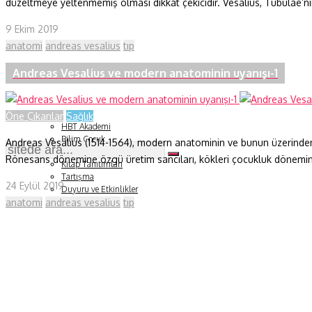
düzeltmeye yeltenmemiş olması dikkat çekicidir. Vesalius, Tubulae’
Fizik ve Uzay
9 Ekim 2019
anatomi
andreas vesalius
tıp
Gezegenimiz
Andreas Vesalius ve modern anatominin uyanışı-1
Teknoyaşam
Fazlası
Öne Çıkanlar
Sağlık
HBT Akademi
Bilim Çocuk
Andreas Vesalius (1514-1564), modern anatominin ve bunun üzerinden mo
Soru ve Yanıt
Rönesans dönemine özgü üretim sancıları, kökleri çocukluk dönemine da
Kitap Tanıtımları
Tartışma
24 Eylül 2019
Duyuru ve Etkinlikler
anatomi
andreas vesalius
tıp
Konu Listesi