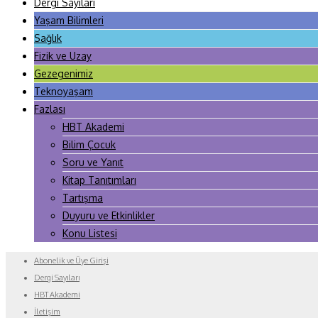
Dergi Sayıları
Yaşam Bilimleri
Sağlık
Fizik ve Uzay
Gezegenimiz
Teknoyaşam
Fazlası
HBT Akademi
Bilim Çocuk
Soru ve Yanıt
Kitap Tanıtımları
Tartışma
Duyuru ve Etkinlikler
Konu Listesi
Abonelik ve Üye Girişi
Dergi Sayıları
HBT Akademi
İletişim