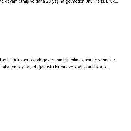
ine devam etmiş ve daha 29 yaşına gelmeden ünü, Paris, Brük...
 bilim insanı olarak gezegenimizin bilim tarihinde yerini alır.
akademik yıllar, olağanüstü bir hırs ve soğukkanlılıkla ö...