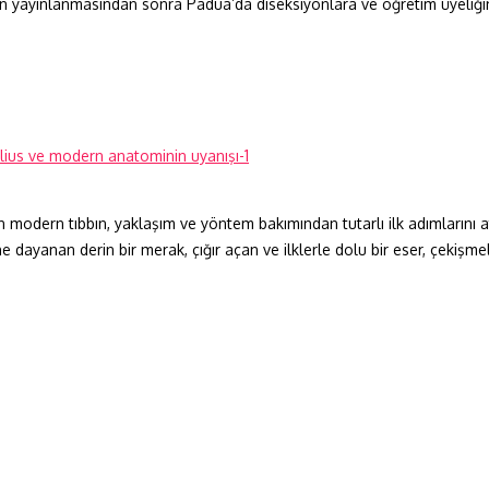
nin yayınlanmasından sonra Padua’da diseksiyonlara ve öğretim üyeliğ
dern tıbbın, yaklaşım ve yöntem bakımından tutarlı ilk adımlarını atan
yanan derin bir merak, çığır açan ve ilklerle dolu bir eser, çekişmeli 