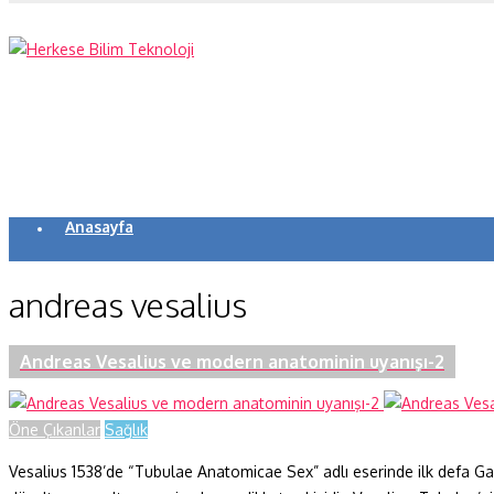
Anasayfa
Koronavirüs
andreas vesalius
Yazarlar
Makaleler
Andreas Vesalius ve modern anatominin uyanışı-2
Dergi Sayıları
Öne Çıkanlar
Sağlık
Yaşam Bilimleri
Vesalius 1538’de “Tubulae Anatomicae Sex” adlı eserinde ilk defa Gal
Sağlık