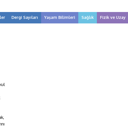
ler
Dergi Sayıları
Yaşam Bilimleri
Sağlık
Fizik ve Uzay
kul
k
k,
ını