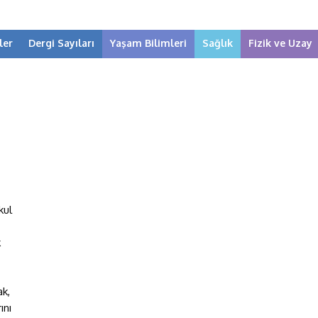
ler
Dergi Sayıları
Yaşam Bilimleri
Sağlık
Fizik ve Uzay
kul
k
k,
ını