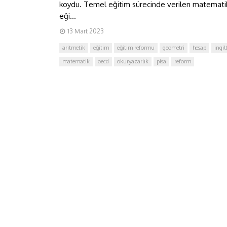
koydu. Temel eğitim sürecinde verilen matemati
eği...
13 Mart 2023
aritmetik
eğitim
eğitim reformu
geometri
hesap
ingil
matematik
oecd
okuryazarlık
pisa
reform