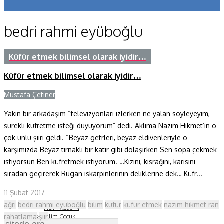
Koronavirüs
bedri rahmi eyüboğlu
Yazarlar
Makaleler
Küfür etmek bilimsel olarak iyidir…
Küfür etmek bilimsel olarak iyidir…
Dergi Sayıları
Mustafa Çetiner
Y
Yaşam Bilimleri
Yakın bir arkadaşım “televizyonları izlerken ne yalan söyleyeyim,
Sağlık
sürekli küfretme isteği duyuyorum” dedi. Aklıma Nazım Hikmet’in o
Fizik ve Uzay
çok ünlü şiiri geldi. “Beyaz getrleri, beyaz eldivenleriyle o
karşımızda Beyaz tırnaklı bir katır gibi dolaşırken Sen sopa çekmek
Gezegenimiz
istiyorsun Ben küfretmek istiyorum. …Kızını, kısrağını, karısını
sıradan geçirerek Rugan iskarpinlerinin deliklerine dek… Küfr...
Teknoyaşam
11 Şubat 2017
Fazlası
ağrı
bedri rahmi eyüboğlu
bilim
küfür
küfür etmek
nazım hikmet ran
HBT Akademi
rahatlama
şiir
Bilim Çocuk