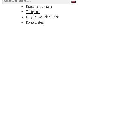
Soru ve Yanıt
Kitap Tanıtımları
Tartışma
Duyuru ve Etkinlikler
Konu Listesi