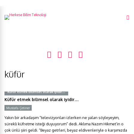
küfür
Küfür etmek bilimsel olarak iyidir…
Küfür etmek bilimsel olarak iyidir…
Mustafa Çetiner
Y
Yakın bir arkadaşım “televizyonları izlerken ne yalan söyleyeyim,
sürekli küfretme isteği duyuyorum” dedi. Aklıma Nazım Hikmet’in o
çok ünlü şiiri geldi. “Beyaz getrleri, beyaz eldivenleriyle o karşımızda