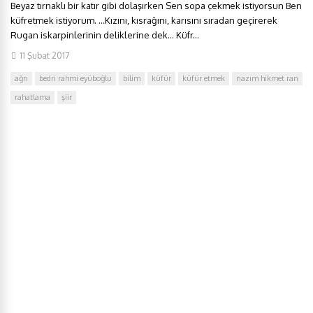
Beyaz tırnaklı bir katır gibi dolaşırken Sen sopa çekmek istiyorsun Ben
küfretmek istiyorum. …Kızını, kısrağını, karısını sıradan geçirerek
Rugan iskarpinlerinin deliklerine dek… Küfr...
11 Şubat 2017
ağrı
bedri rahmi eyüboğlu
bilim
küfür
küfür etmek
nazım hikmet ran
rahatlama
şiir