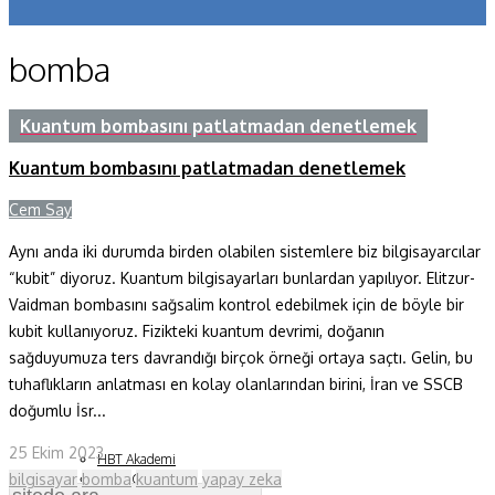
Koronavirüs
bomba
Yazarlar
Makaleler
Kuantum bombasını patlatmadan denetlemek
Kuantum bombasını patlatmadan denetlemek
Dergi Sayıları
Cem Say
Y
Yaşam Bilimleri
Aynı anda iki durumda birden olabilen sistemlere biz bilgisayarcılar
Sağlık
“kubit” diyoruz. Kuantum bilgisayarları bunlardan yapılıyor. Elitzur-
Fizik ve Uzay
Vaidman bombasını sağsalim kontrol edebilmek için de böyle bir
kubit kullanıyoruz. Fizikteki kuantum devrimi, doğanın
Gezegenimiz
sağduyumuza ters davrandığı birçok örneği ortaya saçtı. Gelin, bu
tuhaflıkların anlatması en kolay olanlarından birini, İran ve SSCB
Teknoyaşam
doğumlu İsr...
Fazlası
25 Ekim 2023
HBT Akademi
bilgisayar
bomba
kuantum
yapay zeka
Bilim Çocuk