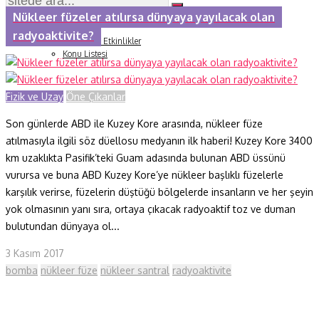
Soru ve Yanıt
Nükleer füzeler atılırsa dünyaya yayılacak olan
Kitap Tanıtımları
Tartışma
radyoaktivite?
Duyuru ve Etkinlikler
Konu Listesi
Fizik ve Uzay
Öne Çıkanlar
Son günlerde ABD ile Kuzey Kore arasında, nükleer füze
atılmasıyla ilgili söz düellosu medyanın ilk haberi! Kuzey Kore 3400
km uzaklıkta Pasifik’teki Guam adasında bulunan ABD üssünü
vurursa ve buna ABD Kuzey Kore’ye nükleer başlıklı füzelerle
karşılık verirse, füzelerin düştüğü bölgelerde insanların ve her şeyin
yok olmasının yanı sıra, ortaya çıkacak radyoaktif toz ve duman
bulutundan dünyaya ol...
3 Kasım 2017
bomba
nükleer füze
nükleer santral
radyoaktivite