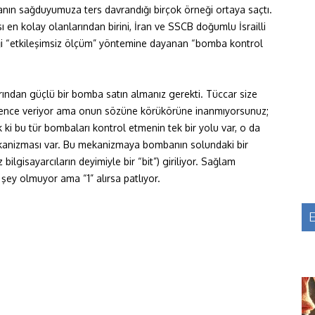
anın sağduyumuza ters davrandığı birçok örneği ortaya saçtı.
sı en kolay olanlarından birini, İran ve SSCB doğumlu İsrailli
tiği “etkileşimsiz ölçüm” yöntemine dayanan “bomba kontrol
carından güçlü bir bomba satın almanız gerekti. Tüccar size
nce veriyor ama onun sözüne körükörüne inanmıyorsunuz;
 ki bu tür bombaları kontrol etmenin tek bir yolu var, o da
kanizması var. Bu mekanizmaya bombanın solundaki bir
 bilgisayarcıların deyimiyle bir “bit”) giriliyor. Sağlam
şey olmuyor ama “1” alırsa patlıyor.
E