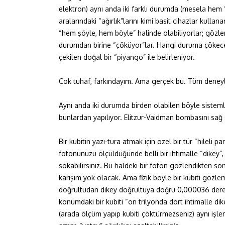
elektron) aynı anda iki farklı durumda (mesela hem 
aralarındaki “ağırlık”larını kimi basit cihazlar kull
“hem şöyle, hem böyle” halinde olabiliyorlar; gözlend
durumdan birine “çöküyor”lar. Hangi duruma çökece
çekilen doğal bir “piyango” ile belirleniyor.
Çok tuhaf, farkındayım. Ama gerçek bu. Tüm deneyler
Aynı anda iki durumda birden olabilen böyle sistemle
bunlardan yapılıyor. Elitzur-Vaidman bombasını sağ s
Bir kubitin yazı-tura atmak için özel bir tür “hileli
fotonunuzu ölçüldüğünde belli bir ihtimalle “dikey”,
sokabilirsiniz. Bu haldeki bir foton gözlendikten s
karışım yok olacak. Ama fizik böyle bir kubiti gözl
doğrultudan dikey doğrultuya doğru 0,000036 derec
konumdaki bir kubiti “on trilyonda dört ihtimalle dike
(arada ölçüm yapıp kubiti çöktürmezseniz) aynı işlem