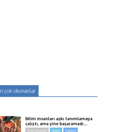
n çok okunanlar
Bilim insanları aşkı tanımlamaya
çalıştı, ama yine başaramadı…
Öne Çıkanlar
Sağlık
Toplum