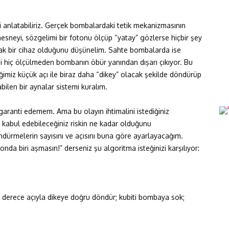
anlatabiliriz. Gerçek bombalardaki tetik mekanizmasının
nesneyi, sözgelimi bir fotonu ölçüp “yatay” gözlerse hiçbir şey
ak bir cihaz olduğunu düşünelim. Sahte bombalarda ise
ibi hiç ölçülmeden bombanın öbür yanından dışarı çıkıyor. Bu
ğimiz küçük açı ile biraz daha “dikey” olacak şekilde döndürüp
abilen bir aynalar sistemi kuralım.
ranti edemem. Ama bu olayın ihtimalini istediğiniz
a kabul edebileceğiniz riskin ne kadar olduğunu
dürmelerin sayısını ve açısını buna göre ayarlayacağım.
da biri aşmasın!” derseniz şu algoritma isteğinizi karşılıyor:
 derece açıyla dikeye doğru döndür; kubiti bombaya sok;