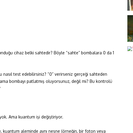
sunduğu cihaz belki sahtedir? Böyle “sahte” bombalara 0 da 1
asıl test edebilirsiniz? “0” verirseniz gerçeği sahteden
uz ama bombayı patlatmış oluyorsunuz, değil mi? Bu kontrolü
?
yok. Ama kuantum işi değiştiriyor.
, kuantum aleminde aynı nesne (örneğin, bir foton veya