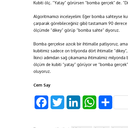
Kubiti ölç. “Yatay” görürsen “bomba gerçek” de. “
Algoritmamızı inceleyelim: Eğer bomba sahteyse kub
çarparak görebileceğiniz gibi) tastamam 90 derece
ölçümde “dikey” görüp “bomba sahte” diyoruz.
Bomba gerçekse azıcık bir ihtimalle patlıyoruz, a
kubitimiz sadece on trilyonda dört ihtimalle “dikey”
İkinci adımdan sağ çıkamama ihtimalimiz milyonda b
ölçüm de kubiti “yatay” görüyor ve “bomba gerçek”
oluyoruz.
Cem Say
F
T
L
W
S
a
w
i
h
h