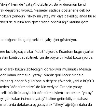
“dikey” hem de “yatay”) olabiliyor. Bu iki durumun kendi
anarak değiştirebiliyoruz. Nesneler sadece gözlenene dek bu
ikleri (örneğin, “dikey mi yatay mı” diye bakıldığı) anda bu iki
kleri de durumların gözlemden önceki ağırlıklarına göre
 doğanın bu garip şekilde çalıştığını gösteriyor.
re biz bilgisayarcılar “kubit” diyoruz. Kuantum bilgisayarları
alim kontrol edebilmek için de böyle bir kubit kullanıyoruz.
 para” olarak kullanılabileceğini görebiliyor musunuz? Mesela
 geri kalan ihtimalle “yatay” olarak görülecek bir hale
onra hangi değer ölçüldüyse o değere çökecek, yani o büyülü
emeden “döndürmenize” de izin veriyor. Örneğin yatay
elik küçücük açıyla bir döndürme işlemi tastamam “yatay”
y, geri kalan ihtimalle yatay” haline getirebiliyor, dahası,
i art arda defalarca uygulayarak “dikey” ağırlığını daha da