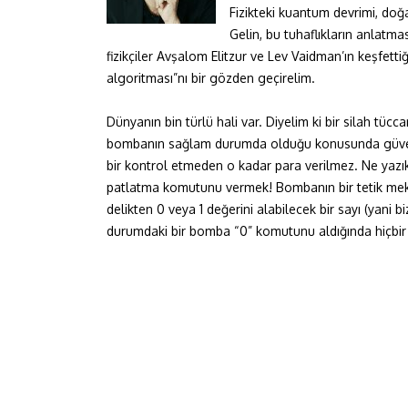
Fizikteki kuantum devrimi, doğ
Gelin, bu tuhaflıkların anlatma
fizikçiler Avşalom Elitzur ve Lev Vaidman’ın keşfet
algoritması”nı bir gözden geçirelim.
Dünyanın bin türlü hali var. Diyelim ki bir silah tüc
bombanın sağlam durumda olduğu konusunda güve
bir kontrol etmeden o kadar para verilmez. Ne yazık
patlatma komutunu vermek! Bombanın bir tetik me
delikten 0 veya 1 değerini alabilecek bir sayı (yani biz
durumdaki bir bomba “0” komutunu aldığında hiçbir 