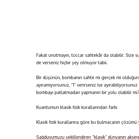
Fakat unutmayın, tüccar sahtekâr da olabilir. Size 
de verseniz hiçbir şey olmuyor tabii.
Bir düşünün, bombanın sahte mi gerçek mi olduğunu n
ayıramıyorsunuz, “1” verirseniz ise ayırabiliyorsun
bombayı patlatmadan yapmanın bir yolu olabilir mi
Kuantumun klasik fizik kurallarından farkı
Klasik fizik kurallarına göre bu bulmacanın çözümü 
Sağduyumuzu şekillendiren “klasik” dünyanın aksine