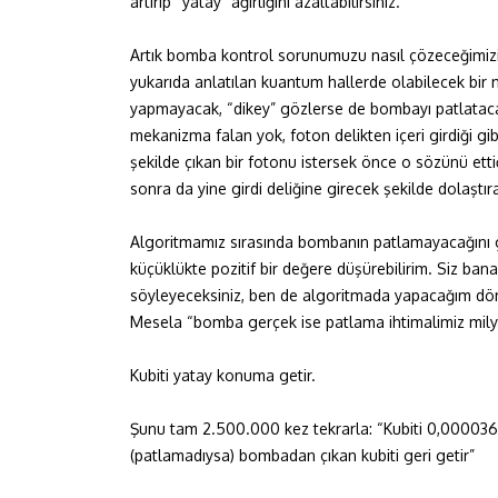
artırıp “yatay” ağırlığını azaltabilirsiniz.
Artık bomba kontrol sorunumuzu nasıl çözeceğimizi 
yukarıda anlatılan kuantum hallerde olabilecek bir 
yapmayacak, “dikey” gözlerse de bombayı patlatac
mekanizma falan yok, foton delikten içeri girdiği g
şekilde çıkan bir fotonu istersek önce o sözünü etti
sonra da yine girdi deliğine girecek şekilde dolaştır
Algoritmamız sırasında bombanın patlamayacağını ga
küçüklükte pozitif bir değere düşürebilirim. Siz ban
söyleyeceksiniz, ben de algoritmada yapacağım dön
Mesela “bomba gerçek ise patlama ihtimalimiz milyon
Kubiti yatay konuma getir.
Şunu tam 2.500.000 kez tekrarla: “Kubiti 0,000036
(patlamadıysa) bombadan çıkan kubiti geri getir”