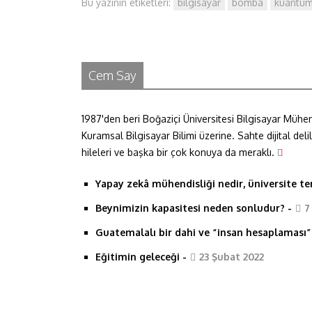
Bu yazının etiketleri:
bilgisayar
bomba
kuantu
c
i
n
a
a
e
t
k
t
r
b
t
e
s
e
Cem Say
o
e
d
A
1987'den beri Boğaziçi Üniversitesi Bilgisayar Mühe
Kuramsal Bilgisayar Bilimi üzerine. Sahte dijital del
o
r
I
p
hileleri ve başka bir çok konuya da meraklı.
k
n
p
Yapay zekâ mühendisliği nedir, üniversite terc
Beynimizin kapasitesi neden sonludur?
-
7
Guatemalalı bir dahi ve “insan hesaplaması”
Eğitimin geleceği
-
23 Şubat 2022