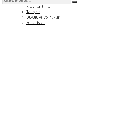
Soru ve Yanıt
Kitap Tanıtımları
Tartışma
Duyuru ve Etkinlikler
Konu Listesi