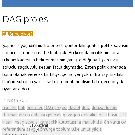
Koronavirüs
DAG projesi
Yazarlar
Makaleler
Editör ne diyor?
Şüphesiz yaşadığımız bu önemli günlerdeki günlük politik savaşın
Dergi Sayıları
sonucu iki gün sonra belli olacak. Bu konuda politik hırslarla
Yaşam Bilimleri
ülkenin kaderinin belirlenmesinin yanlış olduğuna ilişkin uzun
soluklu sağduyulu sesleri fazla duymadık. Zaten politik arenada
Sağlık
buna olanak verecek bir bilgeliğe hiç yer yoktu. Bu sayımızdaki
Doğan Kuban’ın yazısı ise bütün bunların dışında bilgece büyük
Fizik ve Uzay
uyarılarla dolu. L...
Gezegenimiz
14 Nisan 2017
Teknoyaşam
akıl fikir
batı
birinci yıl
DAG projesi
devlet
dost
dünya düzeni
düşman
evren
galaksi
gelecek
gezegen
gökbilim
halk
hayır
HBT
Fazlası
insan
insan sevgisi
karadelik
kutuplaşma
mantık dışı
ön yargı
oy
HBT Akademi
referandum
sevgi
sömürge
toplum
ülke
umut
yıldız
Bilim Çocuk