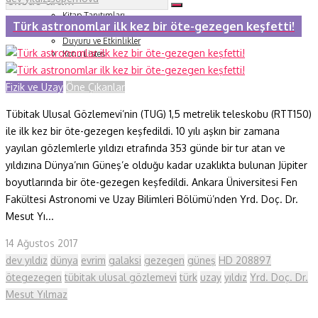
Soru ve Yanıt
Kitap Tanıtımları
Türk astronomlar ilk kez bir öte-gezegen keşfetti!
Tartışma
Duyuru ve Etkinlikler
Konu Listesi
Fizik ve Uzay
Öne Çıkanlar
Tübitak Ulusal Gözlemevi’nin (TUG) 1,5 metrelik teleskobu (RTT150)
ile ilk kez bir öte-gezegen keşfedildi. 10 yılı aşkın bir zamana
yayılan gözlemlerle yıldızı etrafında 353 günde bir tur atan ve
yıldızına Dünya’nın Güneş’e olduğu kadar uzaklıkta bulunan Jüpiter
boyutlarında bir öte-gezegen keşfedildi. Ankara Üniversitesi Fen
Fakültesi Astronomi ve Uzay Bilimleri Bölümü’nden Yrd. Doç. Dr.
Mesut Yı...
14 Ağustos 2017
dev yıldız
dünya
evrim
galaksi
gezegen
güneş
HD 208897
ötegezegen
tübitak ulusal gözlemevi
türk
uzay
yıldız
Yrd. Doç. Dr.
Mesut Yılmaz