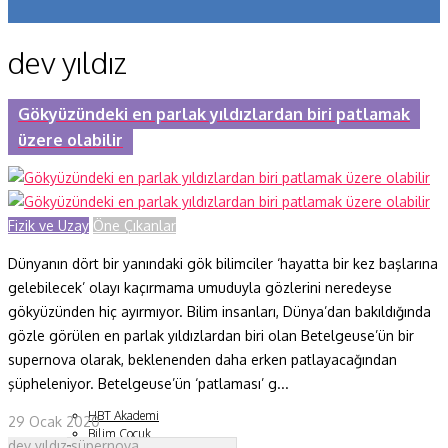
Koronavirüs
dev yıldız
Yazarlar
Makaleler
Gökyüzündeki en parlak yıldızlardan biri patlamak
üzere olabilir
Dergi Sayıları
Yaşam Bilimleri
Fizik ve Uzay
Öne Çıkanlar
Sağlık
Dünyanın dört bir yanındaki gök bilimciler ‘hayatta bir kez başlarına
Fizik ve Uzay
gelebilecek’ olayı kaçırmama umuduyla gözlerini neredeyse
Gezegenimiz
gökyüzünden hiç ayırmıyor. Bilim insanları, Dünya’dan bakıldığında
gözle görülen en parlak yıldızlardan biri olan Betelgeuse’ün bir
Teknoyaşam
supernova olarak, beklenenden daha erken patlayacağından
şüpheleniyor. Betelgeuse’ün ‘patlaması’ g...
Fazlası
HBT Akademi
29 Ocak 2020
Bilim Çocuk
dev yıldız
süpernova