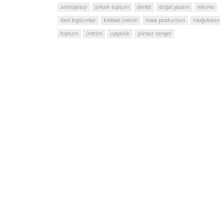
antropoloji
arkaik toplum
devlet
doğal yaşam
eskimo
ilkel toplumlar
kitlesel üretim
mass production
moğolistan
toplum
üretim
uygarlık
yılmaz zenger