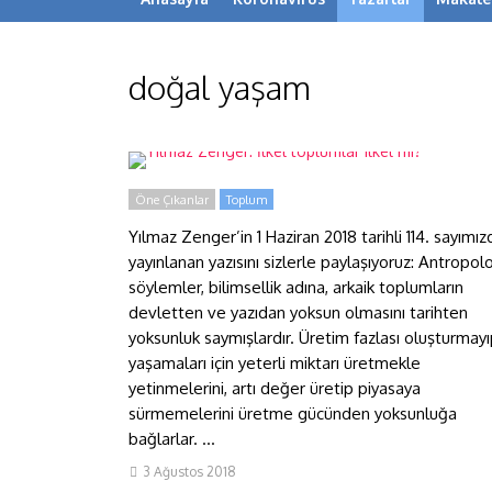
doğal yaşam
Yılmaz Zenger: İlkel
toplumlar ilkel mi?
Öne Çıkanlar
Toplum
Yılmaz Zenger’in 1 Haziran 2018 tarihli 114. sayımız
yayınlanan yazısını sizlerle paylaşıyoruz: Antropolo
söylemler, bilimsellik adına, arkaik toplumların
devletten ve yazıdan yoksun olmasını tarihten
yoksunluk saymışlardır. Üretim fazlası oluşturmay
yaşamaları için yeterli miktarı üretmekle
yetinmelerini, artı değer üretip piyasaya
sürmemelerini üretme gücünden yoksunluğa
bağlarlar. ...
3 Ağustos 2018