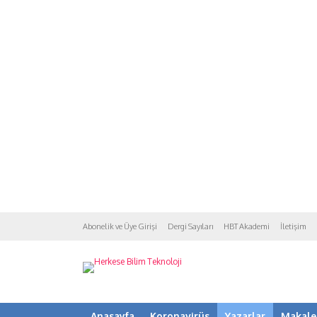
Abonelik ve Üye Girişi
Dergi Sayıları
HBT Akademi
İletişim
Anasayfa
Koronavirüs
Yazarlar
Makale