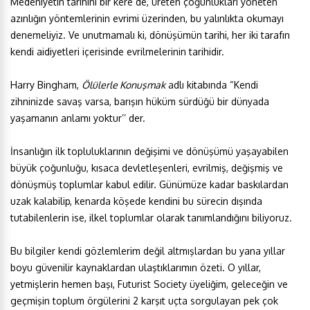
Medeniyetin tarihini bir kere de, üreten çoğunlukları yöneten
azınlığın yöntemlerinin evrimi üzerinden, bu yalınlıkta okumayı
denemeliyiz. Ve unutmamalı ki, dönüşümün tarihi, her iki tarafın
kendi aidiyetleri içerisinde evrilmelerinin tarihidir.
Harry Bingham,
Ölülerle Konuşmak
adlı kitabında “Kendi
zihninizde savaş varsa, barışın hüküm sürdüğü bir dünyada
yaşamanın anlamı yoktur’’ der.
İnsanlığın ilk topluluklarının değişimi ve dönüşümü yaşayabilen
büyük çoğunluğu, kısaca devletleşenleri, evrilmiş, değişmiş ve
dönüşmüş toplumlar kabul edilir. Günümüze kadar baskılardan
uzak kalabilip, kenarda köşede kendini bu sürecin dışında
tutabilenlerin ise, ilkel toplumlar olarak tanımlandığını biliyoruz.
Bu bilgiler kendi gözlemlerim değil altmışlardan bu yana yıllar
boyu güvenilir kaynaklardan ulaştıklarımın özeti. O yıllar,
yetmişlerin hemen başı, Futurist Society üyeliğim, geleceğin ve
geçmişin toplum örgülerini 2 karşıt uçta sorgulayan pek çok