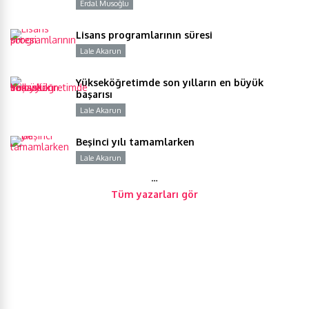
Erdal Musoğlu
Y
Lisans programlarının süresi
Lale Akarun
Y
Yükseköğretimde son yılların en büyük
başarısı
Lale Akarun
Y
Beşinci yılı tamamlarken
Lale Akarun
Y
…
Tüm yazarları gör