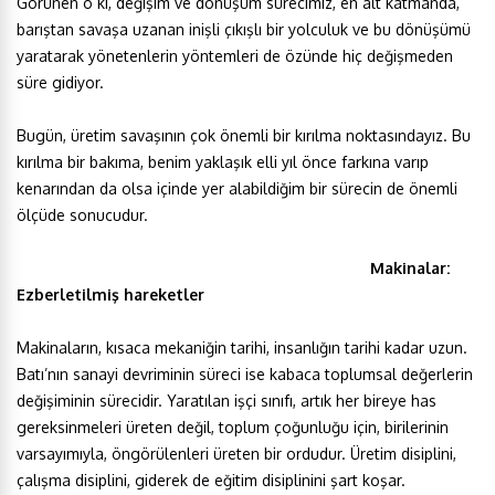
Görünen o ki, değişim ve dönüşüm sürecimiz, en alt katmanda,
barıştan savaşa uzanan inişli çıkışlı bir yolculuk ve bu dönüşümü
yaratarak yönetenlerin yöntemleri de özünde hiç değişmeden
süre gidiyor.
Bugün, üretim savaşının çok önemli bir kırılma noktasındayız. Bu
kırılma bir bakıma, benim yaklaşık elli yıl önce farkına varıp
kenarından da olsa içinde yer alabildiğim bir sürecin de önemli
ölçüde sonucudur.
Makinalar:
Ezberletilmiş hareketler
Makinaların, kısaca mekaniğin tarihi, insanlığın tarihi kadar uzun.
Batı’nın sanayi devriminin süreci ise kabaca toplumsal değerlerin
değişiminin sürecidir. Yaratılan işçi sınıfı, artık her bireye has
gereksinmeleri üreten değil, toplum çoğunluğu için, birilerinin
varsayımıyla, öngörülenleri üreten bir ordudur. Üretim disiplini,
çalışma disiplini, giderek de eğitim disiplinini şart koşar.