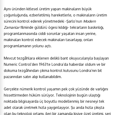
Aynı üründen kitlesel üretim yapan makinaların büyük
çoğunluğunda, ezberletilmiş hareketlerle, o makinaların üretim
sürecini kontrol ederek yönetmedeki -Şarlo’nun
Modern
Zamanlar
filminde güldürü ögesi kıldığı- tekrarların baskınlığı,
programlanmasında ciddi sorunlar yaşatan insan yerine,
makinaları kontrol edecek makinaları tasarlayıp, onları
programlamanın yolunu açtı.
Mevcut tezgâhlara eklenen delikli bant okuyucularıyla başlayan
Numeric Control’den 1963’te Londra’da haberdar oldum ve bir
dokuma tezgâhından çıkma kontrol kutusunu Londra’nın bit
pazarından satın alıp kullanabildim.
Gerçekte nümerik kontrol yaşamın pek çok yüzünde de varlığını
hissettirmeden hüküm sürüyor. Teknolojinin bugün ulaştığı
noktada bilgisayarda üç boyutlu modellenmiş bir nesneyi tek
adet olarak üretmek hızla yaygınlaşıyor. Şu anda hızla çıkışta
olan bu teknoloji ortamı, ileri bir zamanda kişiye özel üretimi, seri