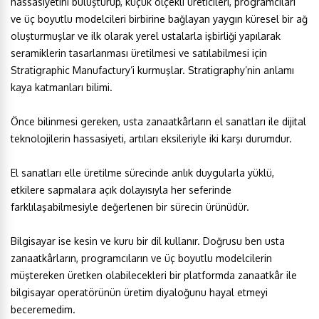
hassasiyetini buluşturup, küçük ölçekli üreticileri, programcıları
ve üç boyutlu modelcileri birbirine bağlayan yaygın küresel bir ağ
oluşturmuşlar ve ilk olarak yerel ustalarla işbirliği yapılarak
seramiklerin tasarlanması üretilmesi ve satılabilmesi için
Stratigraphic Manufactury’i kurmuşlar. Stratigraphy’nin anlamı
kaya katmanları bilimi.
Önce bilinmesi gereken, usta zanaatkârların el sanatları ile dijital
teknolojilerin hassasiyeti, artıları eksileriyle iki karşı durumdur.
El sanatları elle üretilme sürecinde anlık duygularla yüklü,
etkilere sapmalara açık dolayısıyla her seferinde
farklılaşabilmesiyle değerlenen bir sürecin ürünüdür.
Bilgisayar ise kesin ve kuru bir dil kullanır. Doğrusu ben usta
zanaatkârların, programcıların ve üç boyutlu modelcilerin
müştereken üretken olabilecekleri bir platformda zanaatkâr ile
bilgisayar operatörünün üretim diyaloğunu hayal etmeyi
beceremedim.