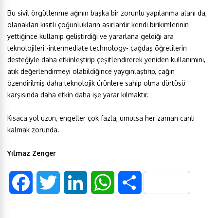
Bu sivil örgütlenme ağının başka bir zorunlu yapılanma alanı da,
olanakları kısıtlı çoğunlukların asırlardır kendi birikimlerinin
yettiğince kullanıp geliştirdiği ve yararlana geldiği ara
teknolojileri -intermediate technology- çağdaş öğretilerin
desteğiyle daha etkinleştirip çeşitlendirerek yeniden kullanımını,
atık değerlendirmeyi olabildiğince yaygınlaştırıp, çağın
özendirilmiş daha teknolojik ürünlere sahip olma dürtüsü
karşısında daha etkin daha işe yarar kılmaktır.
Kısaca yol uzun, engeller çok fazla, umutsa her zaman canlı
kalmak zorunda.
Yılmaz Zenger
F
T
L
W
S
a
w
i
h
h