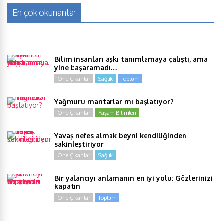
En çok okunanlar
Bilim insanları aşkı tanımlamaya çalıştı, ama
yine başaramadı…
Öne Çıkanlar
Sağlık
Toplum
Yağmuru mantarlar mı başlatıyor?
Öne Çıkanlar
Yaşam Bilimleri
Yavaş nefes almak beyni kendiliğinden
sakinleştiriyor
Öne Çıkanlar
Sağlık
Bir yalancıyı anlamanın en iyi yolu: Gözlerinizi
kapatın
Öne Çıkanlar
Toplum