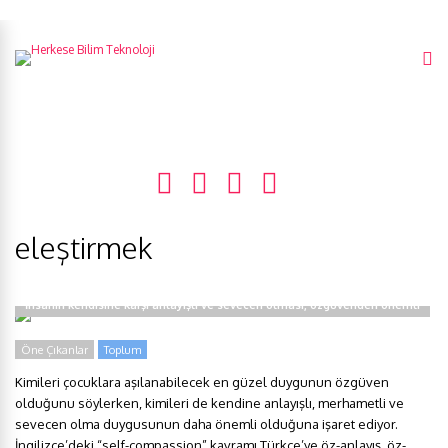
eleştirmek
İnsanın kendisine karşı anlayışlı ve sevecen olması, özgüvenden önemli
Öne Çıkanlar
Toplum
Kimileri çocuklara aşılanabilecek en güzel duygunun özgüven
olduğunu söylerken, kimileri de kendine anlayışlı, merhametli ve
sevecen olma duygusunun daha önemli olduğuna işaret ediyor.
İngilizce’deki “self-compassion” kavramı Türkçe’ye öz-anlayış, öz-