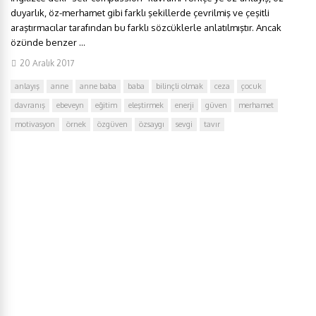
duyarlık, öz-merhamet gibi farklı şekillerde çevrilmiş ve çeşitli
araştırmacılar tarafından bu farklı sözcüklerle anlatılmıştır. Ancak
özünde benzer ...
20 Aralık 2017
anlayış
anne
anne baba
baba
bilinçli olmak
ceza
çocuk
davranış
ebeveyn
eğitim
eleştirmek
enerji
güven
merhamet
motivasyon
örnek
özgüven
özsaygı
sevgi
tavır