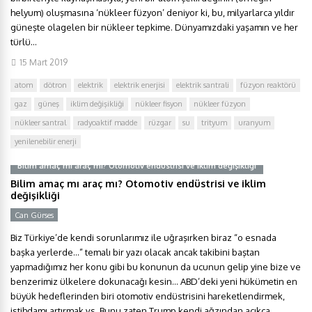
helyum) oluşmasına ‘nükleer füzyon’ deniyor ki, bu, milyarlarca yıldır
güneşte olagelen bir nükleer tepkime. Dünyamızdaki yaşamın ve her
türlü...
15 Mart 2019
atom
dötron
elektrik
elektrik enerjisi
elektrik santrali
füzyon reaktörü
gaz
güneş
iklim değişikliği
nükleer fisyon
nükleer füzyon
nükleer santral
radyoaktif madde
rüzgar
su
trityum
uranyum
yenilenebilir enerji
Bilim amaç mı araç mı? Otomotiv endüstrisi ve iklim değişikliği
Bilim amaç mı araç mı? Otomotiv endüstrisi ve iklim
değişikliği
Can Gürses
Biz Türkiye’de kendi sorunlarımız ile uğraşırken biraz “o esnada
başka yerlerde…” temalı bir yazı olacak ancak takibini baştan
yapmadığımız her konu gibi bu konunun da ucunun gelip yine bize ve
benzerimiz ülkelere dokunacağı kesin… ABD’deki yeni hükümetin en
büyük hedeflerinden biri otomotiv endüstrisini hareketlendirmek,
istihdamı artırmak vs. Bunu zaten Trump kendi ağzından açıkça