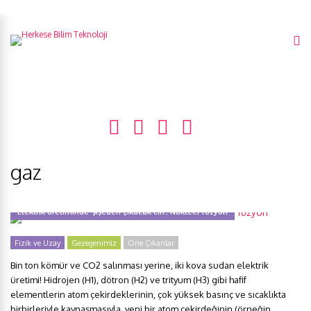
gaz
Elektrik üretiminde ‘şişeden çıkacak cin’: Nükleer füzyon
Fizik ve Uzay
Gezegenimiz
Öne Çıkanlar
Bin ton kömür ve CO2 salınması yerine, iki kova sudan elektrik
üretimi! Hidrojen (H1), dötron (H2) ve trityum (H3) gibi hafif
elementlerin atom çekirdeklerinin, çok yüksek basınç ve sıcaklıkta
birbirleriyle kaynaşmasıyla, yeni bir atom çekirdeğinin (örneğin