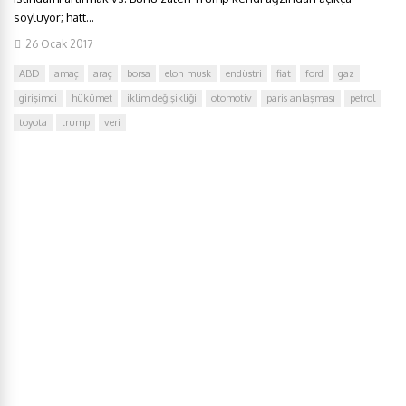
söylüyor; hatt...
26 Ocak 2017
ABD
amaç
araç
borsa
elon musk
endüstri
fiat
ford
gaz
girişimci
hükümet
iklim değişikliği
otomotiv
paris anlaşması
petrol
toyota
trump
veri