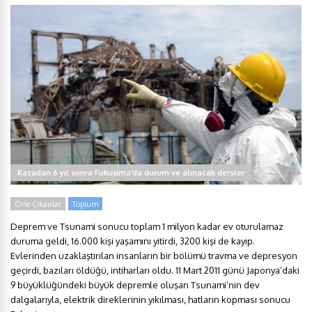
Kazadan 6 yıl sonra Fukuşima’da durum ve alınacak dersler
Öne Çıkanlar
Toplum
Deprem ve Tsunami sonucu toplam 1 milyon kadar ev oturulamaz
duruma geldi, 16.000 kişi yaşamını yitirdi, 3200 kişi de kayıp.
Evlerinden uzaklaştırılan insanların bir bölümü travma ve depresyon
geçirdi, bazıları öldüğü, intiharları oldu. 11 Mart 2011 günü Japonya’daki
9 büyüklüğündeki büyük depremle oluşan Tsunami’nin dev
dalgalarıyla, elektrik direklerinin yıkılması, hatların kopması sonucu