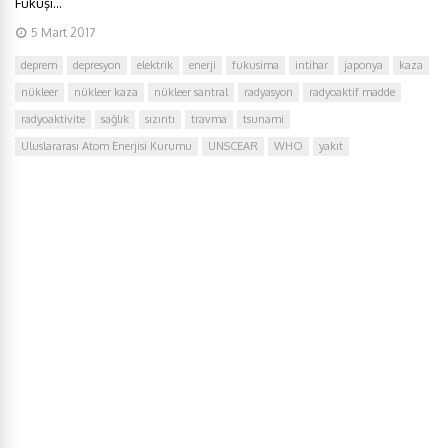
Fukuşi...
5 Mart 2017
deprem
depresyon
elektrik
enerji
fukusima
intihar
japonya
kaza
nükleer
nükleer kaza
nükleer santral
radyasyon
radyoaktif madde
radyoaktivite
sağlık
sızıntı
travma
tsunami
Uluslararası Atom Enerjisi Kurumu
UNSCEAR
WHO
yakıt