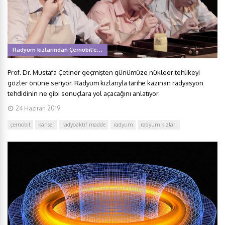
Radyum kızlarından Çernobil’e…
Prof. Dr. Mustafa Çetiner geçmişten günümüze nükleer tehlikeyi
gözler önüne seriyor. Radyum kızlarıyla tarihe kazınan radyasyon
tehdidinin ne gibi sonuçlara yol açacağını anlatıyor.
24 Haziran 2019
çernobil
kanser
radyoaktif madde
radyum
radyum kızları