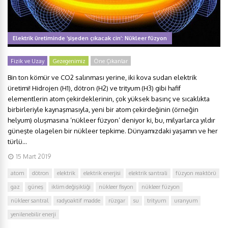
Elektrik üretiminde ‘şişeden çıkacak cin’: Nükleer füzyon
Fizik ve Uzay
Gezegenimiz
Öne Çıkanlar
Bin ton kömür ve CO2 salınması yerine, iki kova sudan elektrik
üretimi! Hidrojen (H1), dötron (H2) ve trityum (H3) gibi hafif
elementlerin atom çekirdeklerinin, çok yüksek basınç ve sıcaklıkta
birbirleriyle kaynaşmasıyla, yeni bir atom çekirdeğinin (örneğin
helyum) oluşmasına ‘nükleer füzyon’ deniyor ki, bu, milyarlarca yıldır
güneşte olagelen bir nükleer tepkime. Dünyamızdaki yaşamın ve her
türlü...
15 Mart 2019
atom
dötron
elektrik
elektrik enerjisi
elektrik santrali
füzyon reaktörü
gaz
güneş
iklim değişikliği
nükleer fisyon
nükleer füzyon
nükleer santral
radyoaktif madde
rüzgar
su
trityum
uranyum
yenilenebilir enerji