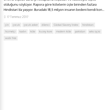
olduğunu söylüyor. Rapora göre kölelerin üçte birinden fazlası
Hindistan’da yaşıyor. Buradaki 18,5 milyon insanın bedeni kendi kon...
17 Temmuz 2017
çin
çocuk
çocuk asker
dilenci
Global Slavery Index
hindistan
hizmetçi
kadın
köle
kuzey kore
modern köle
pakistan
seks işçisi
walk free