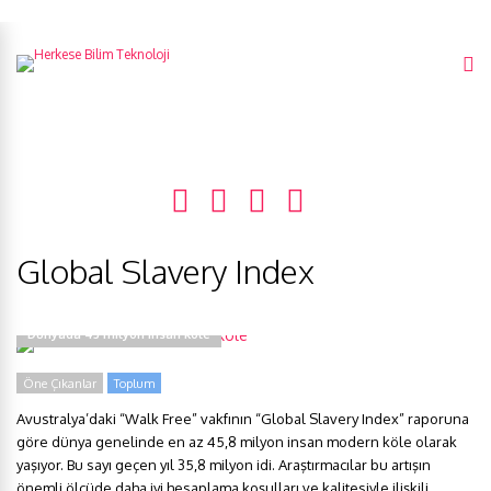
Global Slavery Index
Dünyada 45 milyon insan köle
Öne Çıkanlar
Toplum
Avustralya’daki “Walk Free” vakfının “Global Slavery Index” raporuna
göre dünya genelinde en az 45,8 milyon insan modern köle olarak
yaşıyor. Bu sayı geçen yıl 35,8 milyon idi. Araştırmacılar bu artışın
önemli ölçüde daha iyi hesaplama koşulları ve kalitesiyle ilişkili