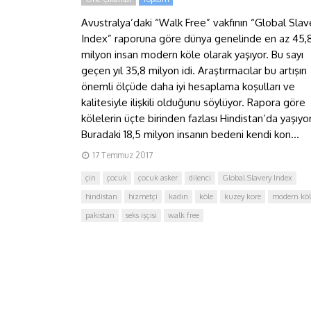
Avustralya’daki “Walk Free” vakfının “Global Slav
Index” raporuna göre dünya genelinde en az 45,
milyon insan modern köle olarak yaşıyor. Bu sayı
geçen yıl 35,8 milyon idi. Araştırmacılar bu artışın
önemli ölçüde daha iyi hesaplama koşulları ve
kalitesiyle ilişkili olduğunu söylüyor. Rapora göre
kölelerin üçte birinden fazlası Hindistan’da yaşıyor
Buradaki 18,5 milyon insanın bedeni kendi kon...
17 Temmuz 2017
çin
çocuk
çocuk asker
dilenci
Global Slavery Index
hindistan
hizmetçi
kadın
köle
kuzey kore
modern köl
pakistan
seks işçisi
walk free