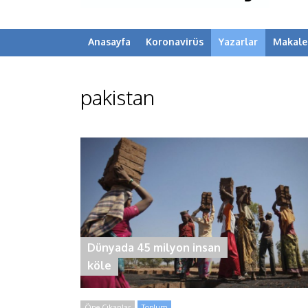
Anasayfa
Koronavirüs
Yazarlar
Makale
pakistan
Dünyada 45 milyon insan
köle
Öne Çıkanlar
Toplum