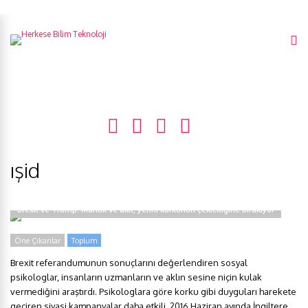
ışid
Brexit ve Trump: Mantık ve akıl, yerini korkunun çekiciliğine bırakıyor
Öne Çıkanlar
Toplum
Brexit referandumunun sonuçlarını değerlendiren sosyal
psikologlar, insanların uzmanların ve aklın sesine niçin kulak
vermediğini araştırdı. Psikologlara göre korku gibi duyguları harekete
geçiren siyasi kampanyalar daha etkili. 2016 Haziran ayında İngiltere,