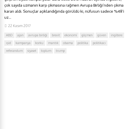
çok sayıda uzmanın karşı çıkmasına rağmen Avrupa Birliği’nden çıkma
kararı aldı. Sonuçlar açıklandığında görüldü ki, nüfusun sadece %48’i
uz...
22 Kasım 2017
ABD
ajan
avrupa birliği
brexit
ekonomi
göçmen
güven
ingiltere
ışid
kampanya
korku
mantık
obama
politika
politikacı
referandum
siyaset
toplum
trump