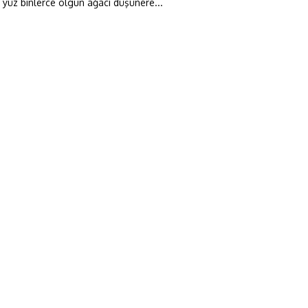
 yüz binlerce olgun ağacı düşünere...