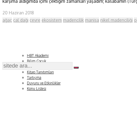
karşıma aldığımda içimi çektiğim zamanları yaşadım; kasabamın (Turg
Fizik ve Uzay
20 Haziran 2018
ağaç
çal dağı
çevre
ekosistem
madencilik
manisa
nikel madenciliği
o
Gezegenimiz
Teknoyaşam
Fazlası
HBT Akademi
Bilim Çocuk
Soru ve Yanıt
Kitap Tanıtımları
Tartışma
Duyuru ve Etkinlikler
Konu Listesi