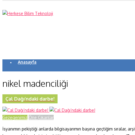
Anasayfa
Koronavirüs
nikel madenciliği
Yazarlar
Makaleler
Çal Dağı’ndaki darbe!
Dergi Sayıları
Gezegenimiz
Öne Çıkanlar
Yaşam Bilimleri
İsyanımın pekiştiği anlarda bilgisayarımın başına geçtiğim sıralar, arşi
Sağlık