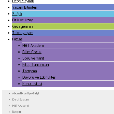
Dergi Sayıları
Yaşam Bilimleri
Sağlık
Fizik ve Uzay
Gezegenimiz
Teknoyaşam
Fazlası
HBT Akademi
Bilim Çocuk
Soru ve Yanıt
Kitap Tanıtımları
Tartışma
Duyuru ve Etkinlikler
Konu Listesi
Abonelik ve Üye Girişi
Dergi Sayıları
HBT Akademi
İletişim