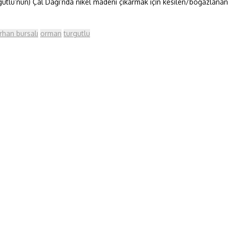
utlu’nun) Çal Dağı’nda nikel madeni çıkarmak için kesilen/boğazlanan
rhan bursalı
orman
turgutlu