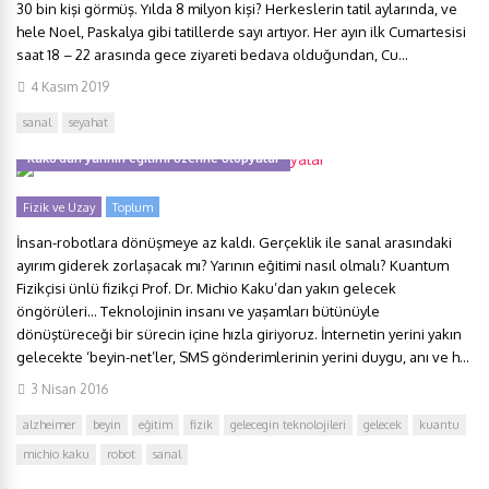
30 bin kişi görmüş. Yılda 8 milyon kişi? Herkeslerin tatil aylarında, ve
hele Noel, Paskalya gibi tatillerde sayı artıyor. Her ayın ilk Cumartesisi
saat 18 – 22 arasında gece ziyareti bedava olduğundan, Cu...
4 Kasım 2019
sanal
seyahat
Kaku’dan yarının eğitimi üzerine ütopyalar
Fizik ve Uzay
Toplum
İnsan-robotlara dönüşmeye az kaldı. Gerçeklik ile sanal arasındaki
ayırım giderek zorlaşacak mı? Yarının eğitimi nasıl olmalı? Kuantum
Fizikçisi ünlü fizikçi Prof. Dr. Michio Kaku’dan yakın gelecek
öngörüleri… Teknolojinin insanı ve yaşamları bütünüyle
dönüştüreceği bir sürecin içine hızla giriyoruz. İnternetin yerini yakın
gelecekte ‘beyin-net’ler, SMS gönderimlerinin yerini duygu, anı ve h...
3 Nisan 2016
alzheimer
beyin
eğitim
fizik
gelecegin teknolojileri
gelecek
kuantu
michio kaku
robot
sanal