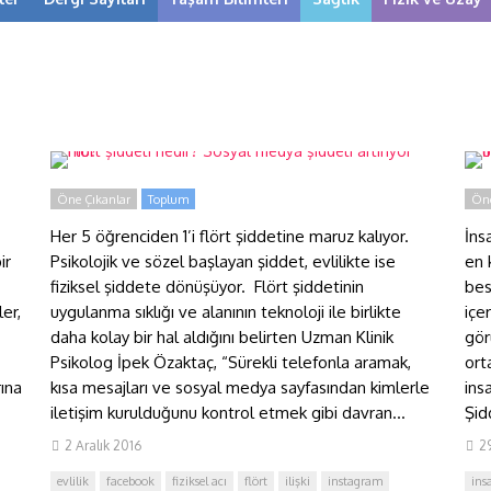
İ
Flört şiddeti nedir? Sosyal
Y
medya şiddeti artırıyor mu?
u
Öne Çıkanlar
Toplum
Öne
Her 5 öğrenciden 1’i flört şiddetine maruz kalıyor.
İns
ir
Psikolojik ve sözel başlayan şiddet, evlilikte ise
en 
fiziksel şiddete dönüşüyor. Flört şiddetinin
bes
ler,
uygulanma sıklığı ve alanının teknoloji ile birlikte
içe
daha kolay bir hal aldığını belirten Uzman Klinik
gör
Psikolog İpek Özaktaç, “Sürekli telefonla aramak,
ort
rına
kısa mesajları ve sosyal medya sayfasından kimlerle
ins
iletişim kurulduğunu kontrol etmek gibi davran...
Şid
2 Aralık 2016
2
evlilik
facebook
fiziksel acı
flört
ilişki
instagram
ins