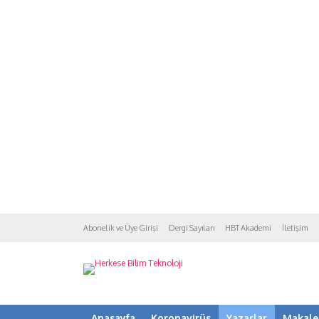
Abonelik ve Üye Girişi
Dergi Sayıları
HBT Akademi
İletişim
Anasayfa
Koronavirüs
Yazarlar
Makale