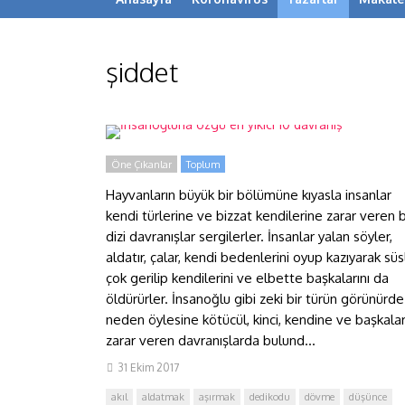
şiddet
İnsanoğluna özgü en yıkıcı 10
davranış
Öne Çıkanlar
Toplum
Hayvanların büyük bir bölümüne kıyasla insanlar
kendi türlerine ve bizzat kendilerine zarar veren b
dizi davranışlar sergilerler. İnsanlar yalan söyler,
aldatır, çalar, kendi bedenlerini oyup kazıyarak süs
çok gerilip kendilerini ve elbette başkalarını da
öldürürler. İnsanoğlu gibi zeki bir türün görünürde
neden öylesine kötücül, kinci, kendine ve başkala
zarar veren davranışlarda bulund...
31 Ekim 2017
akıl
aldatmak
aşırmak
dedikodu
dövme
düşünce