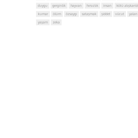
duygu
gerginlik
hayvan
hırsızlık
insan
kötü alışkanlı
kumar
ölüm
özsaygı
sataşmak
şiddet
vücut
yalan
yaşam
zeka