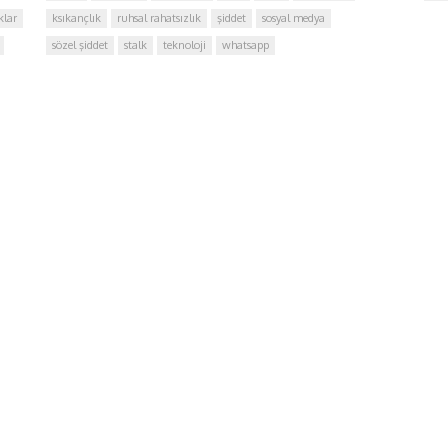
klar
ksıkançlık
ruhsal rahatsızlık
şiddet
sosyal medya
sözel şiddet
stalk
teknoloji
whatsapp