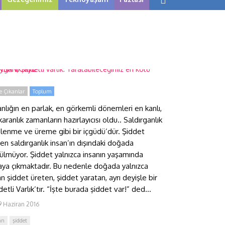
NSAN, Şiddetli varlık:
aratabileceğimiz en kötü
ygarlıktayız
 Çıkanlar
Toplum
anlığın en parlak, en görkemli dönemleri en kanlı,
karanlık zamanların hazırlayıcısı oldu.. Saldırganlık
lenme ve üreme gibi bir içgüdü’dür. Şiddet
ren saldırganlık insan’ın dışındaki doğada
ülmüyor. Şiddet yalnızca insanın yaşamında
aya çıkmaktadır. Bu nedenle doğada yalnızca
an şiddet üreten, şiddet yaratan, ayrı deyişle bir
detli Varlık’tır. “İşte burada şiddet var!” ded...
9 Haziran 2016
an
şiddet