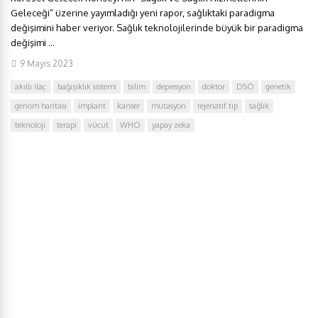
Geleceği” üzerine yayımladığı yeni rapor, sağlıktaki paradigma
değişimini haber veriyor. Sağlık teknolojilerinde büyük bir paradigma
değişimi ...
9 Mayıs 2023
akıllı ilaç
bağışıklık sistemi
bilim
depresyon
doktor
DSÖ
genetik
genom haritası
implant
kanser
mutasyon
rejenatif tıp
sağlık
teknoloji
terapi
vücut
WHO
yapay zeka