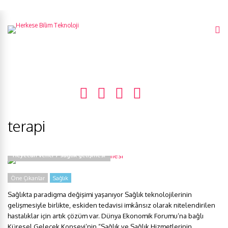
terapi
Heyecan verici 7 sağlık gelişmesi
Öne Çıkanlar
Sağlık
Sağlıkta paradigma değişimi yaşanıyor Sağlık teknolojilerinin
gelişmesiyle birlikte, eskiden tedavisi imkânsız olarak nitelendirilen
hastalıklar için artık çözüm var. Dünya Ekonomik Forumu’na bağlı
Küresel Gelecek Konseyi’nin “Sağlık ve Sağlık Hizmetlerinin