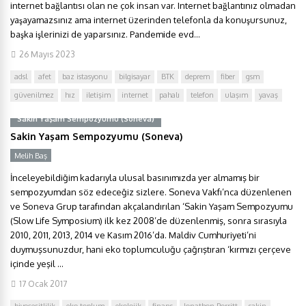
internet bağlantısı olan ne çok insan var. Internet bağlantınız olmadan
yaşayamazsınız ama internet üzerinden telefonla da konuşursunuz,
başka işlerinizi de yaparsınız. Pandemide evd...
26 Mayıs 2023
adsl
afet
baz istasyonu
bilgisayar
BTK
deprem
fiber
gsm
güvenilmez
hız
iletişim
internet
pahalı
telefon
ulaşım
yavaş
Sakin Yaşam Sempozyumu (Soneva)
Sakin Yaşam Sempozyumu (Soneva)
Melih Baş
İnceleyebildiğim kadarıyla ulusal basınımızda yer almamış bir
sempozyumdan söz edeceğiz sizlere. Soneva Vakfı’nca düzenlenen
ve Soneva Grup tarafından akçalandırılan ‘Sakin Yaşam Sempozyumu
(Slow Life Symposium) ilk kez 2008’de düzenlenmiş, sonra sırasıyla
2010, 2011, 2013, 2014 ve Kasım 2016’da. Maldiv Cumhuriyeti’ni
duymuşsunuzdur, hani eko toplumculuğu çağrıştıran ‘kırmızı çerçeve
içinde yeşil ...
17 Ocak 2017