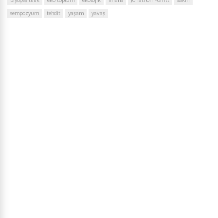
biyoçeşitlilik
eko toplum
ekolojik
finans
Jonathon Porritt
sakin
sempozyum
tehdit
yaşam
yavaş